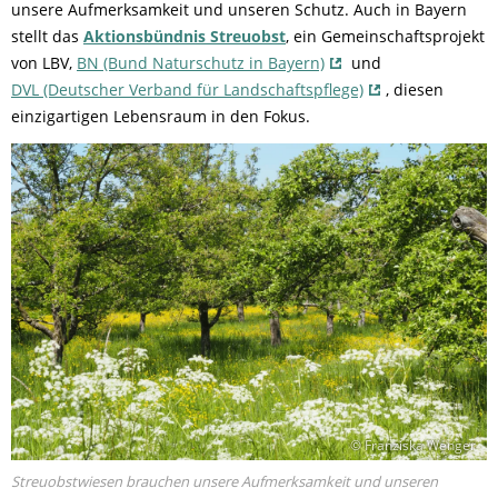
unsere Aufmerksamkeit und unseren Schutz. Auch in Bayern
stellt das
Aktionsbündnis Streuobst
, ein Gemeinschaftsprojekt
von LBV,
BN (Bund Naturschutz in Bayern)
und
DVL (Deutscher Verband für Landschaftspflege)
, diesen
einzigartigen Lebensraum in den Fokus.
© Franziska Wenger
Streuobstwiesen brauchen unsere Aufmerksamkeit und unseren