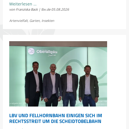
Kostenloses
Weiterlesen …
von Franziska Back | lbv.de
05.08.2026
Sommerkonzert:
Jetzt
Artenvielfalt
,
Garten
,
Insekten
Bayerns
Heuschrecken
erleben
LBV UND FELLHORNBAHN EINIGEN SICH IM
RECHTSSTREIT UM DIE SCHEIDTOBELBAHN