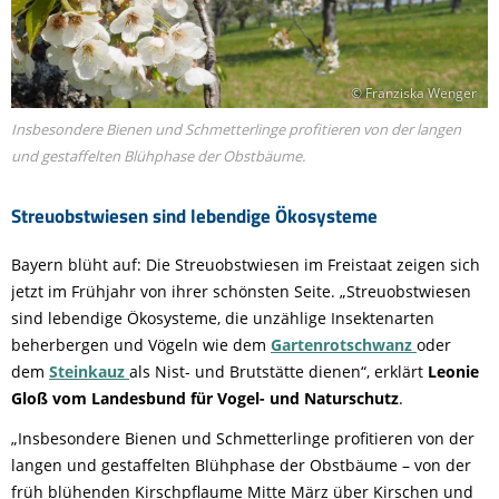
© Franziska Wenger
Insbesondere Bienen und Schmetterlinge profitieren von der langen
und gestaffelten Blühphase der Obstbäume.
Streuobstwiesen sind lebendige Ökosysteme
Bayern blüht auf: Die Streuobstwiesen im Freistaat zeigen sich
jetzt im Frühjahr von ihrer schönsten Seite. „Streuobstwiesen
sind lebendige Ökosysteme, die unzählige Insektenarten
beherbergen und Vögeln wie dem
Gartenrotschwanz
oder
dem
Steinkauz
als Nist- und Brutstätte dienen“, erklärt
Leonie
Gloß vom Landesbund für Vogel- und Naturschutz
.
„Insbesondere Bienen und Schmetterlinge profitieren von der
langen und gestaffelten Blühphase der Obstbäume – von der
früh blühenden Kirschpflaume Mitte März über Kirschen und