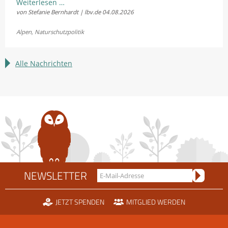
LBV
Weiterlesen …
von Stefanie Bernhardt | lbv.de
04.08.2026
und
Fellhornbahn
Alpen
,
Naturschutzpolitik
einigen
sich
im
Alle Nachrichten
Rechtsstreit
um
die
Scheidtobelbahn
NEWSLETTER
JETZT SPENDEN
MITGLIED WERDEN