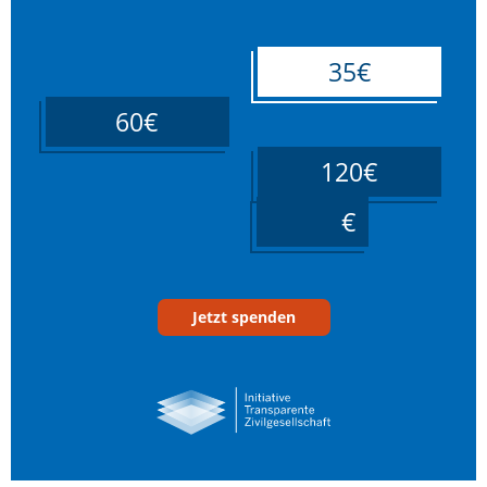
35€
60€
120€
____
Jetzt spenden