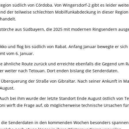
Region südlich von Córdoba. Von Wingersdorf-2 gibt es leider weit
und der teilweise schlechten Mobilfunkabdeckung in dieser Region 
handelt.
gstörche aus Südbayern, die 2025 mit modernen Ringsendern ausge
okko und flog bis südlich von Rabat. Anfang Januar bewegte er sic
mt vom 6. Januar.
ine ähnliche Route zurück und erreichte ebenfalls die Gegend um 
er weiter nach Tetouan. Dort enden bislang die Senderdaten.
 Überquerung der Straße von Gibraltar. Nach seiner Ankunft in Maro
August.
. Auch bei ihm wurde der letzte Standort Ende August östlich von Te
ni wirft die Frage auf, ob möglicherweise technische Ursachen f
die Senderdaten in den kommenden Wochen besonders spannend. D