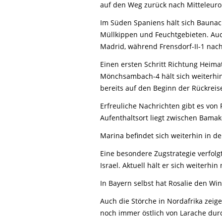
Life-Natur-Projekte
auf den Weg zurück nach Mitteleuro
bestellen
Auffangstation
Im Süden Spaniens hält sich Baunach
Müllkippen und Feuchtgebieten. Auch
International
Madrid, während Frensdorf-II-1 nach
Einen ersten Schritt Richtung Heima
Mönchsambach-4 hält sich weiterhin 
bereits auf den Beginn der Rückreise
Erfreuliche Nachrichten gibt es von 
Aufenthaltsort liegt zwischen Bama
Marina befindet sich weiterhin in 
Eine besondere Zugstrategie verfolg
Israel. Aktuell hält er sich weiter
In Bayern selbst hat Rosalie den Wi
Auch die Störche in Nordafrika zeig
noch immer östlich von Larache durc