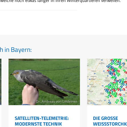
elche noch etwas länger in ihren Winterquartieren verweilen.
 in Bayern:
© Dr. Andreas von Lindeiner
SATELLITEN-TELEMETRIE:
DIE GROSSE W
MODERNSTE TECHNIK
EISSSTORCHKA