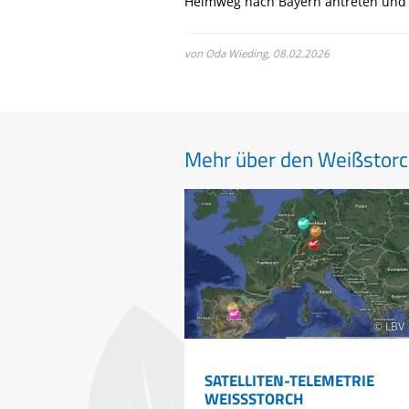
Heimweg nach Bayern antreten und w
von Oda Wieding,
08.02.2026
Mehr über den Weißstorch
© LBV
SATELLITEN-TELEMETRIE
WEISSSTORCH