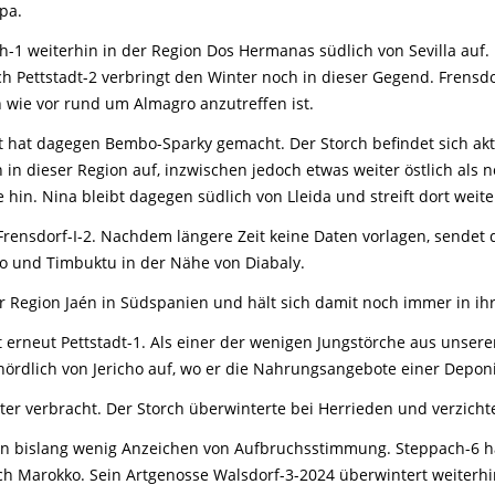
Tier gefunden
Bildungsmaterial
Life-Projekt Keiljungfer
pa.
Biologische Vielfalt
Wiesenweihen schützen
FAQs Unternehmenskooperation
Achtsamkeit &
Fortbildungen
Life-Projekt Kalktuffquellen
Burkina Faso
-1 weiterhin in der Region Dos Hermanas südlich von Sevilla auf.
Naturverträgliche Energiewende
Weißstorch-Horstbetreuer*in
Vogelbeobachtung
 Pettstadt-2 verbringt den Winter noch in dieser Gegend. Frensdo
Life-Projekt Rohrdommel
Vogelmord
Atomkraft
 wie vor rund um Almagro anzutreffen ist.
Gobibär
Flächenversiegelung
t hat dagegen Bembo-Sparky gemacht. Der Storch befindet sich akt
Kuckuck
Wald und Forstwirtschaft
in dieser Region auf, inzwischen jedoch etwas weiter östlich als 
 hin. Nina bleibt dagegen südlich von Lleida und streift dort weite
Kormoran
Frensdorf-I-2. Nachdem längere Zeit keine Daten vorlagen, sendet 
Moorschutz ist Klimaschutz
ko und Timbuktu in der Nähe von Diabaly.
Jagd in Bayern
der Region Jaén in Südspanien und hält sich damit noch immer in 
Landwirtschaft
t erneut Pettstadt-1. Als einer der wenigen Jungstörche aus unsere
Lebendige Flüsse
hin nördlich von Jericho auf, wo er die Nahrungsangebote einer Dep
Sichere Stromleitungen
nter verbracht. Der Storch überwinterte bei Herrieden und verzicht
Fischerei
en bislang wenig Anzeichen von Aufbruchsstimmung. Steppach-6 hält
h Marokko. Sein Artgenosse Walsdorf-3-2024 überwintert weiterhi