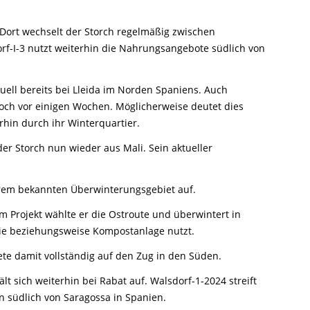
Ringfunde bayerischer Zugvögel
Forschungsprojekte zum Mitmachen
Die häufigsten Wintervögel
Mulchen
Blühflächen anlegen
Fledermaus gefunden
Feuersalamander - praktische
Umweltstation Wiesmühl mit
Leuzismus
Schulgarten-Wettbewerb Bayern
Die wichtigsten Zugvögel
 Dort wechselt der Storch regelmäßig zwischen
Rechtliches zum naturnahen Garten
Schutzmaßnahmen
Außenstelle Übersee
Igel gefunden
Naturschauspiel Starenschwärme
Alltagskompetenzen - Schule fürs Leben
rf-I-3 nutzt weiterhin die Nahrungsangebote südlich von
Die wichtigsten Alpenvögel
Gärtnern ohne Torf
Richtiges Verhalten bei Bodenbrütern
Eichhörnchen gefunden - Erste Hilfe
Kraniche über Bayern
Die wichtigsten Wasservögel
Gefahren durch Feuer
Geocaching: Konfliktvermeidung
uell bereits bei Lleida im Norden Spaniens. Auch
Vogel des Jahres
Leicht verwechselbar
Gartensünden
noch vor einigen Wochen. Möglicherweise deutet dies
rhin durch ihr Winterquartier.
der Storch nun wieder aus Mali. Sein aktueller
ihrem bekannten Überwinterungsgebiet auf.
m Projekt wählte er die Ostroute und überwintert in
onie beziehungsweise Kompostanlage nutzt.
ete damit vollständig auf den Zug in den Süden.
 sich weiterhin bei Rabat auf. Walsdorf-1-2024 streift
n südlich von Saragossa in Spanien.