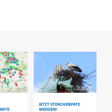
© LBV
© Heidi Källner
JETZT STORCHENPATE
RTE
WERDEN!