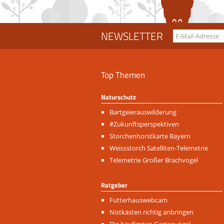
NEWSLETTER
Top Themen
Naturschutz
Navigation
Bartgeierauswilderung
überspringen
#Zukunftsperspektiven
Storchenhorstkarte Bayern
Weissstorch Satelliten-Telemetrie
Telemetrie Großer Brachvogel
Ratgeber
Navigation
Futterhauswebcam
überspringen
Nistkästen richtig anbringen
Die häufigsten Gartenvögel