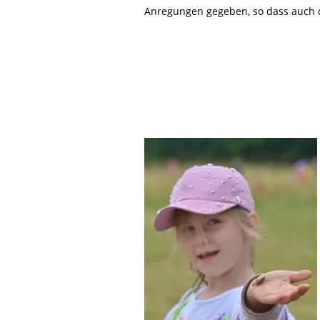
Life-Natur-Projekte
Anregungen gegeben, so dass auch d
bestellen
Auffangstation
International