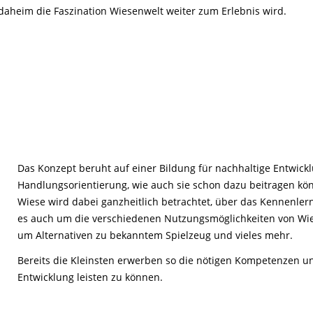
Tier gefunden
Bildungsmaterial
Life-Projekt Keiljungfer
aheim die Faszination Wiesenwelt weiter zum Erlebnis wird.
Biologische Vielfalt
Wiesenweihen schützen
FAQs Unternehmenskooperation
Achtsamkeit &
Fortbildungen
Life-Projekt Kalktuffquellen
Burkina Faso
Naturverträgliche Energiewende
Weißstorch-Horstbetreuer*in
Vogelbeobachtung
Life-Projekt Rohrdommel
Vogelmord
Atomkraft
Gobibär
Flächenversiegelung
Kuckuck
Wald und Forstwirtschaft
Kormoran
Moorschutz ist Klimaschutz
Das Konzept beruht auf einer Bildung für nachhaltige Entwickl
Jagd in Bayern
Handlungsorientierung, wie auch sie schon dazu beitragen kö
Wiese wird dabei ganzheitlich betrachtet, über das Kennenl
Landwirtschaft
es auch um die verschiedenen Nutzungsmöglichkeiten von W
Lebendige Flüsse
um Alternativen zu bekanntem Spielzeug und vieles mehr.
Sichere Stromleitungen
Bereits die Kleinsten erwerben so die nötigen Kompetenzen un
Fischerei
Entwicklung leisten zu können.