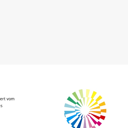
dert vom
s