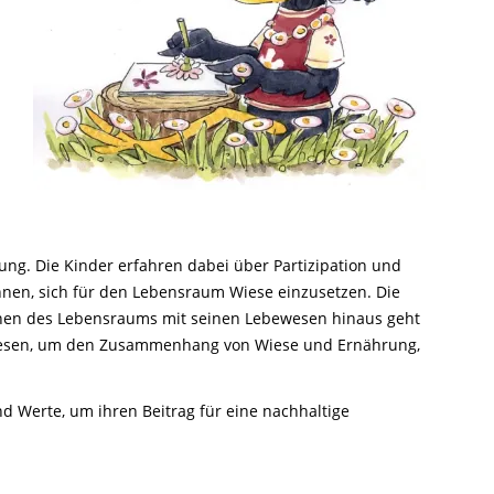
Ringfunde bayerischer Zugvögel
Forschungsprojekte zum Mitmachen
Die häufigsten Wintervögel
Mulchen
Blühflächen anlegen
Fledermaus gefunden
Feuersalamander - praktische
Umweltstation Wiesmühl mit
Leuzismus
Schulgarten-Wettbewerb Bayern
Die wichtigsten Zugvögel
Rechtliches zum naturnahen Garten
Schutzmaßnahmen
Außenstelle Übersee
Igel gefunden
Naturschauspiel Starenschwärme
Alltagskompetenzen - Schule fürs Leben
Die wichtigsten Alpenvögel
Gärtnern ohne Torf
Richtiges Verhalten bei Bodenbrütern
Eichhörnchen gefunden - Erste Hilfe
Kraniche über Bayern
Die wichtigsten Wasservögel
Gefahren durch Feuer
Geocaching: Konfliktvermeidung
Vogel des Jahres
Leicht verwechselbar
Gartensünden
ung. Die Kinder erfahren dabei über Partizipation und
nnen, sich für den Lebensraum Wiese einzusetzen. Die
ernen des Lebensraums mit seinen Lebewesen hinaus geht
iesen, um den Zusammenhang von Wiese und Ernährung,
d Werte, um ihren Beitrag für eine nachhaltige