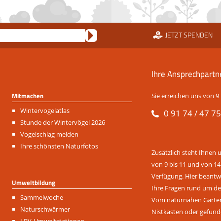
JETZT SPENDEN
Ihre Ansprechpartn
Mitmachen
Sie erreichen uns von 9 
Navigation
Wintervogelatlas
0 91 74 / 47 75
überspringen
Stunde der Wintervögel 2026
Vogelschlag melden
Ihre schönsten Naturfotos
Zusätzlich steht Ihnen 
von 9 bis 11 und von 14
Verfügung. Hier beantwo
Umweltbildung
Ihre Fragen rund um de
Navigation
Sammelwoche
Vom naturnahen Garten 
überspringen
Naturschwärmer
Nistkästen oder gefund
LBV-Umweltstationen