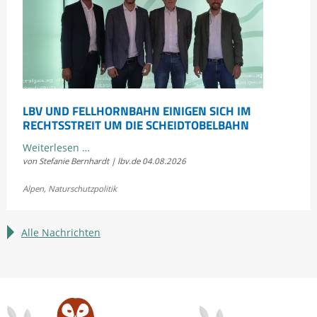
LBV UND FELLHORNBAHN EINIGEN SICH IM
RECHTSSTREIT UM DIE SCHEIDTOBELBAHN
LBV
Weiterlesen …
von Stefanie Bernhardt | lbv.de
04.08.2026
und
Fellhornbahn
Alpen
,
Naturschutzpolitik
einigen
sich
im
Alle Nachrichten
Rechtsstreit
um
die
Scheidtobelbahn