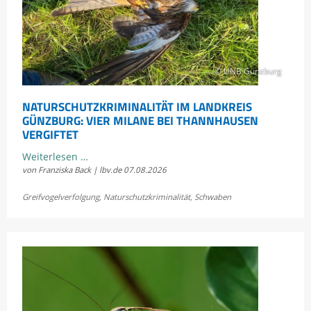
© UNB Günzburg
NATURSCHUTZKRIMINALITÄT IM LANDKREIS
GÜNZBURG: VIER MILANE BEI THANNHAUSEN
VERGIFTET
Naturschutzkriminalität
Weiterlesen …
von Franziska Back | lbv.de
07.08.2026
im
Landkreis
Greifvogelverfolgung
,
Naturschutzkriminalität
,
Schwaben
Günzburg:
Vier
Milane
bei
Thannhausen
vergiftet