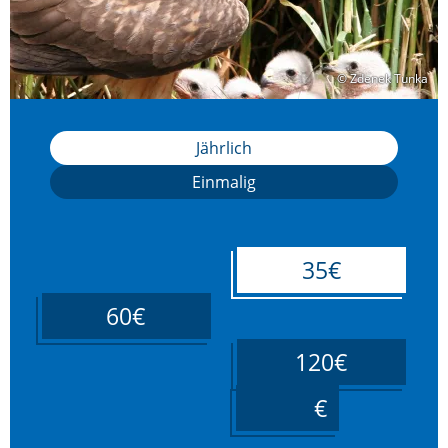
© Zdenek Tunka
© Zdenek Tunka
Jährlich
Einmalig
35€
60€
120€
____