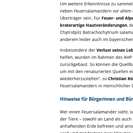
Um weitere Erkenntnisse zu sammeln
neben Feuersalamandern vor allem
Überträger sein. Für
Feuer- und Al
kraterartige Hautveränderungen
, 
Chytridpilz Batrachochytrium salam
anderem leider auch im bayerischen
Insbesondere der
Verlust seines L
helfen, wurden im Rahmen des AHP b
zurückgebaut. So können die Quellbä
um mit den renaturierten Quellen e
wiederherzustellen", so
Christian K
Feuersalamanders in menschlicher O
Hinweise für Bürgerinnen und Bü
Wer einen Feuersalamander sieht, s
der Tiere – sowohl an Land als auc
anhaftenden Erde befreien und ansc