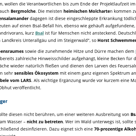
, wollen die Verantwortlichen bis zum Ende der Projektlaufzeit i
 auch
Bergmolche
. Die meisten
heimischen Molcharte
n kommen zw
pensalamander
dagegen ist diese eingeschleppte Erkrankung tödlic
deuten auf einen Bsal-Befall hin, ebenso wie gehäuft aufgefundene
andrivorans, kurz
Bsal
ist für Menschen nicht ansteckend. Deutschl
 Landkreis Unterallgäu und im Steigerwald", so
Horst Schwemmer,
ebensraumes
sowie die zunehmende Hitze und Dürre machen dem
ereits zahlreiche Hinweisschilder aufgehängt, kleine Becken für
che wieder natürlich fließen und dienen den Larven des Feuersalm
in sehr
sensibles Ökosystem
mit einem ganz eigenen Spektrum an 
öbele vom LARS
. Als wichtige Ergänzung wurde vor kurzem eine Ma
bhut veröffentlicht.
rger
ollte diesen nicht berühren, um einer weiteren Ausbreitung von
Bs
h am Wasser –
nicht zu betreten
. Wer im Wald unterwegs ist, sollte
hließend desinfizieren. Dazu eignet sich eine
70-prozentige Alko