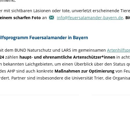
inwirkt.
 mit sichtbaren Läsionen oder tote, unverletzt erscheinende Tier
einem scharfen Foto
an
info@feuersalamander-bayern.de
.
Bi
hilfsprogramm Feuersalamander in Bayern
 mit dem BUND Naturschutz und LARS im gemeinsamen
Artenhilfs
24
zählen
haupt- und ehrenamtliche Artenschützer*innen
in ach
n bekannten Laichgebieten, um einen Überblick über den Status 
 des AHP sind auch konkrete
Maßnahmen zur Optimierung
von Feu
rt. Partner sind insbesondere die Universität Trier, die Organisat