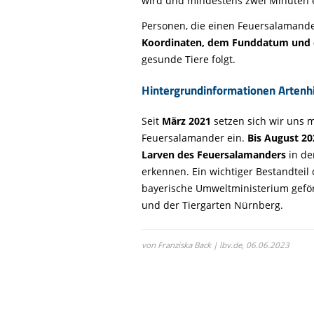
wird und mindestens zwei Minuten e
Personen, die einen Feuersalamander
Koordinaten, dem Funddatum und 
gesunde Tiere folgt.
Hintergrundinformationen Arten
Seit
März 2021
setzen sich wir uns
Feuersalamander ein.
Bis August 20
Larven des Feuersalamanders
in de
erkennen. Ein wichtiger Bestandteil
bayerische Umweltministerium geförde
und der Tiergarten Nürnberg.
von Franziska Back | lbv.de,
06.06.2023