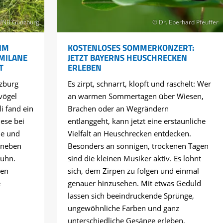
UNB Günzburg
© Dr. Eberhard Pfeuffer
IM
KOSTENLOSES SOMMERKONZERT:
 MILANE
JETZT BAYERNS HEUSCHRECKEN
T
ERLEBEN
zburg
Es zirpt, schnarrt, klopft und raschelt: Wer
vögel
an warmen Sommertagen über Wiesen,
li fand ein
Brachen oder an Wegrändern
ese bei
entlanggeht, kann jetzt eine erstaunliche
ne und
Vielfalt an Heuschrecken entdecken.
 neben
Besonders an sonnigen, trockenen Tagen
huhn.
sind die kleinen Musiker aktiv. Es lohnt
hen
sich, dem Zirpen zu folgen und einmal
e
genauer hinzusehen. Mit etwas Geduld
lassen sich beeindruckende Sprünge,
ungewöhnliche Farben und ganz
unterschiedliche Gesänge erleben.