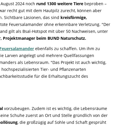
m August 2024 noch
rund 1300 weitere Tiere
beproben –
ar recht gut mit dem Hautpilz zurecht, können aber
h. Sichtbare Läsionen, das sind
kreisförmige,
, tote Feuersalamander ohne erkennbare Verletzung. "Der
and gilt als Bsal-Hotspot mit über 50 Nachweisen, unter
 Projektmanager beim BUND Naturschutz.
Feuersalamander
ebenfalls zu schaffen. Um ihm zu
 die Larven angelegt und mehrere Quellfassungen
anders als Lebensraum. "Das Projekt ist auch wichtig,
hochspezialisierten Tier- und Pflanzenarten
chbarkeitsstudie für die Erhaltungszucht des
al
vorzubeugen. Zudem ist es wichtig, die Lebensräume
 seine Schuhe zuerst an Ort und Stelle gründlich von der
hollösung
, die großzügig auf Sohle und Schaft gesprüht