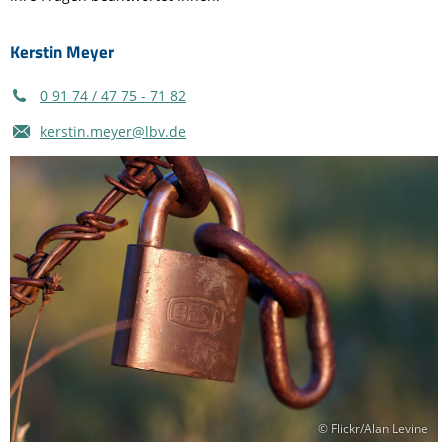
Kerstin Meyer
0 91 74 / 47 75 - 71 82
kerstin.meyer@lbv.de
© Flickr/Alan Levine