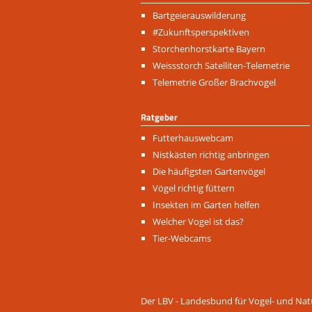
Navigation
Bartgeierauswilderung
überspringen
#Zukunftsperspektiven
Storchenhorstkarte Bayern
Weissstorch Satelliten-Telemetrie
Telemetrie Großer Brachvogel
Ratgeber
Navigation
Futterhauswebcam
überspringen
Nistkästen richtig anbringen
Die häufigsten Gartenvögel
Vögel richtig füttern
Insekten im Garten helfen
Welcher Vogel ist das?
Tier-Webcams
Der LBV - Landesbund für Vogel- und Natu