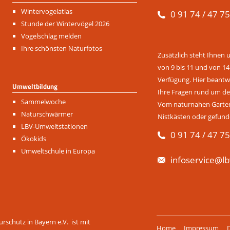
Navigation
Wintervogelatlas
0 91 74 / 47 75
überspringen
Stunde der Wintervögel 2026
Vogelschlag melden
Ihre schönsten Naturfotos
Zusätzlich steht Ihnen 
von 9 bis 11 und von 14
Verfügung. Hier beantwo
Umweltbildung
Ihre Fragen rund um de
Navigation
Sammelwoche
Vom naturnahen Garten 
überspringen
Naturschwärmer
Nistkästen oder gefund
LBV-Umweltstationen
0 91 74 / 47 75
Ökokids
Umweltschule in Europa
infoservice@lb
Navigation
rschutz in Bayern e.V. ist mit
Home
Impressum