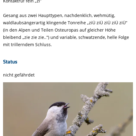
Kontaktruf
fein „
zi
“
Gesang
aus zwei Haupttypen, nachdenklich,
wehmütig
,
waldlaubsä
ngerartig klingende
Tonreihe
„
ziÜ
ziÜ
ziÜ
ziÜ
ziÜ
“
(in den Alpen und Teilen Osteuropas auf gleicher Höhe
bleibend „
zie
zie
zie
..“) und variable, schwatzende, helle Folge
mit trillerndem Schluss.
Status
nicht gefährdet