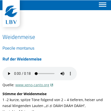
Suchen
Weidenmeise
Poecile montanus
Ruf der Weidenmeise
Quelle:
www.xeno-canto.org
Stimme der Weidenmeise
1 -2
kurze, spitze Töne folgend von 2 – 4 tieferen, heiser und
nasal klingenden Lauten „
zi
zi
DÄÄH
DÄÄH
DÄÄH
“,