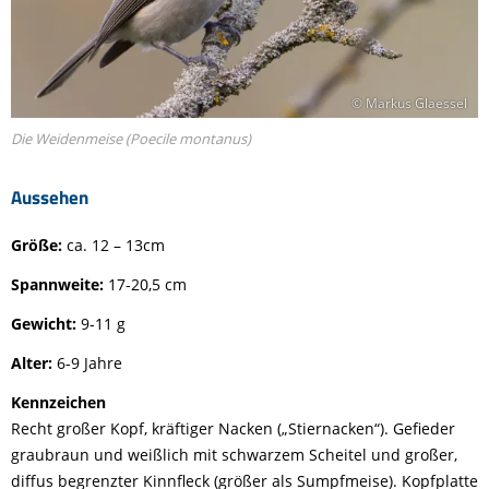
© Markus Glaessel
Die Weidenmeise (Poecile montanus)
Aussehen
Größe:
ca
.
12 – 13cm
Spannweite:
17-20,5 cm
Gewicht:
9-11 g
Alter:
6-9 Jahre
Kennzeichen
Recht großer Kopf, kräftiger Nacken (
„Stiernacken“
)
.
Gefieder
graubraun und weißlich mit schwarzem Scheitel und großer
,
diffus begrenzter
Kinnfleck (
g
rößer
als Sumpfmeise). Kopfplatte