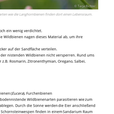
© Tarja Richter
rten wie die Langhornbienen finden dort einen Lebensraum.
ch ein wenig verdichtet.
ie Wildbienen nagen dieses Material ab, um ihre
cker auf der Sandfläche verteilen.
der nistenden Wildbienen nicht versperren. Rund ums
z.B. Rosmarin, Zitronenthymian, Oregano, Salbei,
ienen (
Eucera
), Furchenbienen
 bodennistende Wildbienenarten parasitieren wie zum
 ablegen. Durch die Sonne werden die Eier anschließend
 Schornsteinwespen finden in einem Sandarium Raum