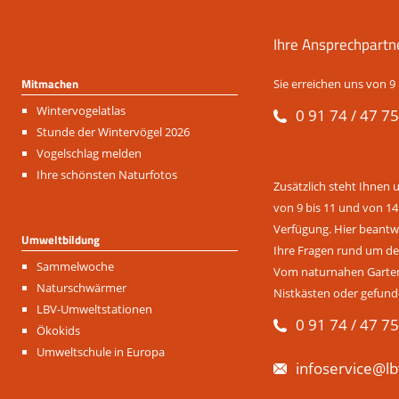
Ihre Ansprechpartn
Mitmachen
Sie erreichen uns von 9 
Navigation
Wintervogelatlas
0 91 74 / 47 75
überspringen
Stunde der Wintervögel 2026
Vogelschlag melden
Ihre schönsten Naturfotos
Zusätzlich steht Ihnen 
von 9 bis 11 und von 14
Verfügung. Hier beantwo
Umweltbildung
Ihre Fragen rund um de
Navigation
Sammelwoche
Vom naturnahen Garten 
überspringen
Naturschwärmer
Nistkästen oder gefund
LBV-Umweltstationen
0 91 74 / 47 75
Ökokids
Umweltschule in Europa
infoservice@lb