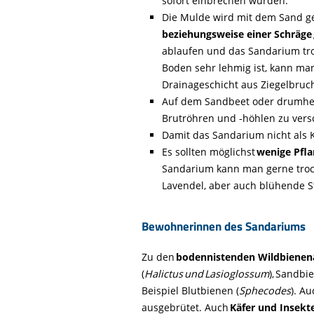
sofort einbrechen würden.
Die Mulde wird mit dem Sand ge
beziehungsweise einer Schräge
ablaufen und das Sandarium tro
Boden sehr lehmig ist, kann ma
Drainageschicht aus Ziegelbruch
Auf dem Sandbeet oder drumhe
Brutröhren und -höhlen zu vers
Damit das Sandarium nicht als K
Es sollten möglichst
wenige Pfl
Sandarium kann man gerne trocke
Lavendel, aber auch blühende S
Bewohnerinnen des Sandariums
Zu den
bodennistenden Wildbienen
(
Halictus und Lasioglossum
), Sandbi
Beispiel Blutbienen (
Sphecodes
). A
ausgebrütet. Auch
Käfer und Insekt