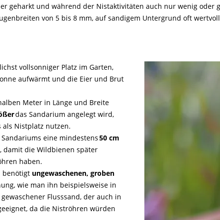
oder geharkt und während der Nistaktivitäten auch nur wenig oder
Fugenbreiten von 5 bis 8 mm, auf sandigem Untergrund oft wertvoll
ichst vollsonniger Platz im Garten,
Sonne aufwärmt und die Eier und Brut
 halben Meter in Länge und Breite
ößer
das Sandarium angelegt wird,
als Nistplatz nutzen.
es Sandariums eine mindestens
50 cm
damit die Wildbienen später
tröhren haben.
 benötigt
ungewaschenen, groben
ung, wie man ihn beispielsweise in
, gewaschener Flusssand, der auch in
geeignet, da die Niströhren würden