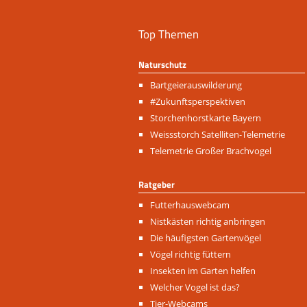
Top Themen
Naturschutz
Navigation
Bartgeierauswilderung
überspringen
#Zukunftsperspektiven
Storchenhorstkarte Bayern
Weissstorch Satelliten-Telemetrie
Telemetrie Großer Brachvogel
Ratgeber
Navigation
Futterhauswebcam
überspringen
Nistkästen richtig anbringen
Die häufigsten Gartenvögel
Vögel richtig füttern
Insekten im Garten helfen
Welcher Vogel ist das?
Tier-Webcams