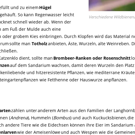
füllt und zu einem
Hügel
gehäuft. So kann Regenwasser leicht
Verschiedene Wildbienena
cknet schnell wieder ab. Wenn der
n am Fuß der Mulde auch eine
 oder grobem Kies einbringen. Durch Klopfen wird das Material no
rum sollte man
Totholz
anbieten, Äste, Wurzeln, alte Weinreben. D
chließen.
atzenklo dient, sollte man
Brombeer-Ranken oder Rosenschnitt
lo
anzen
auf dem Sandarium wachsen, damit deren Wurzeln den Platz 
nliebende und hitzeresistente Pflanzen, wie mediterrane Kräuter 
teingartenpflanzen wie Fetthenne oder Hauswurze anpflanzen.
arten
zählen unter anderem Arten aus den Familien der Langhornb
enen (
Andrena
), Hummeln (
Bombus
) und auch Kuckucksbienen, die
uch andere Tiere wie die Eidechsen können ihre Eier im Sandarium
enlarven
wie der Ameisenlöwe und auch Wespen wie die Gemeinen