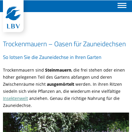
Suchen
Trockenmauern – Oasen für Zauneidechsen
So lotsen Sie die Zauneidechse in Ihren Garten
Trockenmauern sind
Steinmauern
, die frei stehen oder einen
höher gelegenen Teil des Gartens abfangen und deren
Zwischenräume nicht
ausgemörtelt
werden. In ihren Ritzen
siedeln sich viele Pflanzen an, die wiederum eine vielfältige
Insektenwelt
anziehen. Genau die richtige Nahrung für die
Zauneidechse.