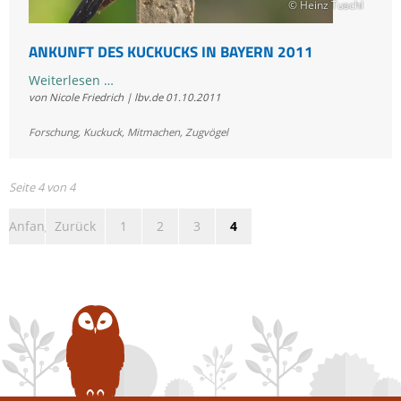
© Heinz Tuschl
ANKUNFT DES KUCKUCKS IN BAYERN 2011
Ankunft
Weiterlesen …
von Nicole Friedrich | lbv.de
01.10.2011
des
Kuckucks
Forschung
,
Kuckuck
,
Mitmachen
,
Zugvögel
in
Bayern
2011
Seite 4 von 4
Anfang
Zurück
1
2
3
4