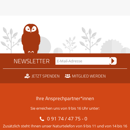
Rechtsstreit
um
die
Scheidtobelbahn
NEWSLETTER
JETZT SPENDEN
MITGLIED WERDEN
Ihre Ansprechpartner*innen
Sie erreichen uns von 9 bis 16 Uhr unter:
0 91 74 / 47 75 - 0
Zusätzlich steht Ihnen unser Naturtelefon von 9 bis 11 und von 14 bis 16