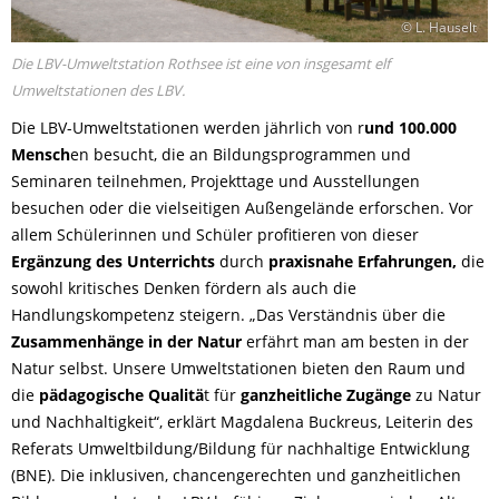
© L. Hauselt
Die LBV-Umweltstation Rothsee ist eine von insgesamt elf
Umweltstationen des LBV.
Die LBV-Umweltstationen werden jährlich von r
und 100.000
Mensch
en besucht, die an
Bildungsprogrammen und
Seminaren teilnehmen, Projekttage und Ausstellungen
besuchen oder die vielseitigen Außengelände erforschen. Vor
allem Schülerinnen und Schüler profitieren von dieser
Ergänzung des Unterrichts
durch
praxisnahe Erfahrungen,
die
sowohl kritisches Denken fördern als auch die
Handlungskompetenz steigern. „Das Verständnis über die
Zusammenhänge in der Natur
erfährt man am besten in der
Natur selbst. Unsere Umweltstationen bieten den Raum und
die
pädagogische Qualitä
t für
ganzheitliche Zugänge
zu Natur
und Nachhaltigkeit“, erklärt Magdalena Buckreus, Leiterin des
Referats Umweltbildung/Bildung für nachhaltige Entwicklung
(BNE). Die inklusiven, chancengerechten und ganzheitlichen