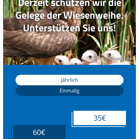
Derzeit schützen wir die
Gelege der Wiesenweihe.
Unterstützen Sie uns!
© Zdenek Tunka
© Zdenek Tunka
Jährlich
Einmalig
35€
60€