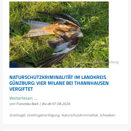
© UNB Günzburg
NATURSCHUTZKRIMINALITÄT IM LANDKREIS
GÜNZBURG: VIER MILANE BEI THANNHAUSEN
VERGIFTET
Naturschutzkriminalität
Weiterlesen …
von Franziska Back | lbv.de
07.08.2026
im
Landkreis
Greifvogel
,
Greifvogelverfolgung
,
Naturschutzkriminalität
,
Schwaben
Günzburg:
Vier