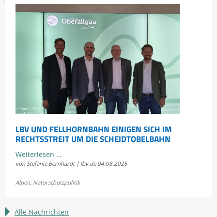
LBV UND FELLHORNBAHN EINIGEN SICH IM
RECHTSSTREIT UM DIE SCHEIDTOBELBAHN
LBV
Weiterlesen …
von Stefanie Bernhardt | lbv.de
04.08.2026
und
Fellhornbahn
Alpen
,
Naturschutzpolitik
einigen
sich
im
Alle Nachrichten