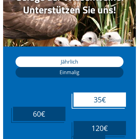
Unterstützen Sie uns!
© Zdenek Tunka
© Zdenek Tunka
Jährlich
Einmalig
35€
60€
120€