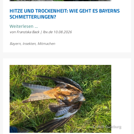
HITZE UND TROCKENHEIT: WIE GEHT ES BAYERNS
SCHMETTERLINGEN?
Hitze
Weiterlesen …
von Franziska Back | lbv.de
10.08.2026
und
Trockenheit:
Bayern
,
Insekten
,
Mitmachen
Wie
geht
es
Bayerns
Schmetterlingen?
© UNB Günzburg