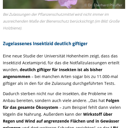
© Dr. Eberhard Pfeuffer
Bei Zulassungen der Pflanzenschutzmittel wird nicht immer im
ausreichenden Maße der Bienenschutz berücksichtigt (im Bild: Große
Holzbiene).
Zugelassenes Insektizid deutlich giftiger
Eine neue Studie der Universität Hohenheim zeigt, dass das
Insektizid Acetamiprid, für das die Notfallzulassungen erteilt
wurden,
deutlich giftiger für Insekten ist als bisher
angenommen
– bei manchen Arten sogar bis zu 11.000-mal
giftiger als in den für die Zulassung durchgeführten Tests.
Dadurch sterben nicht nur die Insekten, die Probleme im
Anbau bereiten, sondern auch viele andere. „Das hat
Folgen
für das gesamte Ökosystem
– zum Beispiel fehlt dann vielen
Vögeln die Nahrung. Außerdem kann der
Wirkstoff über
Regen und Wind auf angrenzende Flächen und in Gewässer
gelangen
und dort weiteren Schaden anrichten“, so der
LBV-