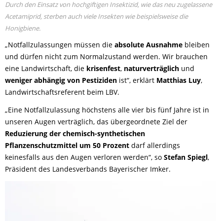
Durch den Einsatz von hochgiftigen Insektizid, wie das neu zugelassene
Acetamiprid, sterben auch viele Insekten wie beispielsweise die
Honigbiene.
„Notfallzulassungen müssen die
absolute Ausnahme
bleiben
und dürfen nicht zum Normalzustand werden. Wir brauchen
eine Landwirtschaft, die
krisenfest
,
naturverträglich
und
weniger abhängig von Pestiziden
ist“, erklärt
Matthias Luy
,
Landwirtschaftsreferent beim LBV.
„Eine Notfallzulassung höchstens alle vier bis fünf Jahre ist in
unseren Augen verträglich, das übergeordnete Ziel der
Reduzierung der chemisch-synthetischen
Pflanzenschutzmittel um 50 Prozent
darf allerdings
keinesfalls aus den Augen verloren werden“, so
Stefan Spiegl
,
Präsident des Landesverbands Bayerischer Imker.