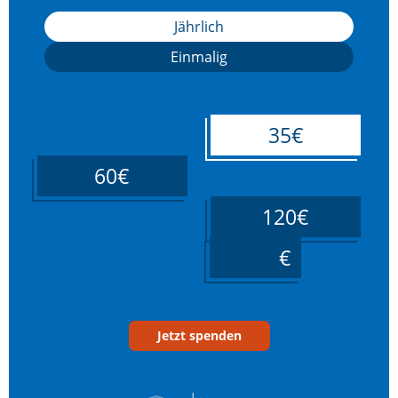
Jährlich
Einmalig
35€
60€
120€
____
Jetzt spenden