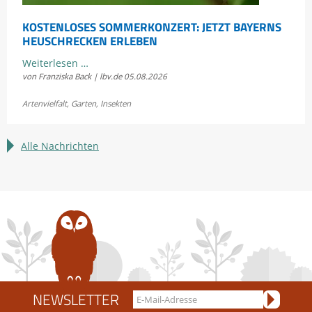
KOSTENLOSES SOMMERKONZERT: JETZT BAYERNS
HEUSCHRECKEN ERLEBEN
Kostenloses
Weiterlesen …
von Franziska Back | lbv.de
05.08.2026
Sommerkonzert:
Jetzt
Artenvielfalt
,
Garten
,
Insekten
Bayerns
Heuschrecken
erleben
Alle Nachrichten
NEWSLETTER