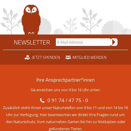
NEWSLETTER
JETZT SPENDEN
MITGLIED WERDEN
Ihre Ansprechpartner*innen
Sie erreichen uns von 9 bis 16 Uhr unter:
0 91 74 / 47 75 - 0
Zusätzlich steht Ihnen unser Naturtelefon von 9 bis 11 und von 14 bis 16
Uhr zur Verfügung. Hier beantworten wir direkt Ihre Fragen rund um
den Naturschutz. Vom naturnahen Garten bis hin zu Nistkästen oder
gefundenen Tieren.