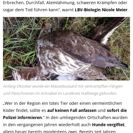
Erbrechen, Durchfall, Atemlähmung, schweren Krämpfen oder
sogar dem Tod führen kann“, warnt
LBV-Biologin Nicole Meier
.
© Georg Hagel
Anfang Oktober wurde ein Mäusebussard mit verkrampften Fängen
und Fleischresten im Schnabel im Landkreis Haßberge gefunden.
„Wer in der Region ein totes Tier oder einen vermeintlichen
Köder findet, sollte es
auf keinen Fall anfassen
und
sofort die
Polizei informieren
.“ In den umliegenden Ortschaften wurden
in den vergangenen Jahren wiederholt auch
Hunde vergiftet
,
allein heuer bereits mindestens zwei. Bereits seit Jahren