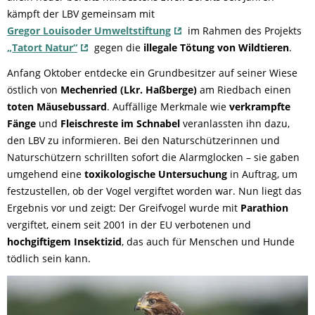
kämpft der LBV gemeinsam mit
Gregor Louisoder Umweltstiftung
im Rahmen des Projekts
„Tatort Natur“
gegen die
illegale Tötung von Wildtieren
.
Anfang Oktober entdecke ein Grundbesitzer auf seiner Wiese
östlich von
Mechenried (Lkr. Haßberge)
am Riedbach einen
toten Mäusebussard
. Auffällige Merkmale wie
verkrampfte
Fänge
und
Fleischreste im Schnabel
veranlassten ihn dazu,
den LBV zu informieren. Bei den Naturschützerinnen und
Naturschützern schrillten sofort die Alarmglocken – sie gaben
umgehend eine
toxikologische Untersuchung
in Auftrag, um
festzustellen, ob der Vogel vergiftet worden war. Nun liegt das
Ergebnis vor und zeigt: Der Greifvogel wurde mit
Parathion
vergiftet, einem seit 2001 in der EU verbotenen und
hochgiftigem Insektizid
, das auch für Menschen und Hunde
tödlich sein kann.