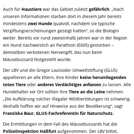
Auch für
Haustiere
war das Gebiet zuletzt
gefährlich
: „Nach
unseren Informationen starben dort in diesem Jahr bereits
mindestens
zwei Hunde
qualvoll, nachdem sie typische
Vergiftungserscheinungen gezeigt hatten“, so die Biologin
weiter. Bereits vor rund zweieinhalb Jahren war in der Region
ein Hund nachweislich an Parathion (E605) gestorben –
demselben verbotenen Nervengift, das nun beim
Mäusebussard festgestellt wurde.
Der LBV und die Gregor Louisoder Umweltstiftung (GLUS)
appellieren an alle Eltern, ihre Kinder
keine herumliegenden
toten Tiere
oder
anderes Verdächtiges anfassen
zu lassen. Alle
Hundehalter vor Ort sollten ihre
Tiere an die Leine
nehmen.
„Die Aufklärung solcher illegaler Wildtiertötungen ist schwierig,
deshalb hoffen wir auf Hinweise aus der Bevölkerung“, sagt
Franziska Baur, GLUS-Fachreferentin für Naturschutz.
Die Ermittlungen in dem Fall des Mäusebussards hat die
Polizeiinspektion Haßfurt
aufgenommen. Der LBV bittet,