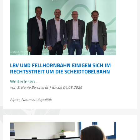
LBV UND FELLHORNBAHN EINIGEN SICH IM
RECHTSSTREIT UM DIE SCHEIDTOBELBAHN
LBV
Weiterlesen …
von Stefanie Bernhardt | lbv.de
04.08.2026
und
Fellhornbahn
Alpen
,
Naturschutzpolitik
einigen
sich
im
Rechtsstreit
um