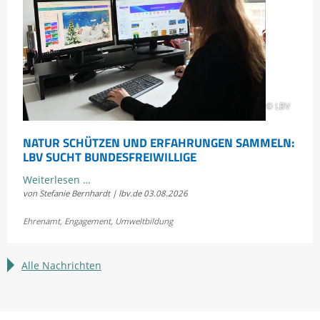
die
Scheidtobelbahn
© LBV
NATUR SCHÜTZEN UND ERFAHRUNGEN SAMMELN:
LBV SUCHT BUNDESFREIWILLIGE
Natur
Weiterlesen …
von Stefanie Bernhardt | lbv.de
03.08.2026
schützen
und
Ehrenamt
,
Engagement
,
Umweltbildung
Erfahrungen
sammeln:
LBV
Alle Nachrichten
sucht
Bundesfreiwillige