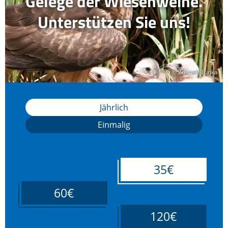
Gelege der Wiesenweihe.
Unterstützen Sie uns!
© Zdenek Tunka
© Zdenek Tunka
Jährlich
Einmalig
35€
60€
120€