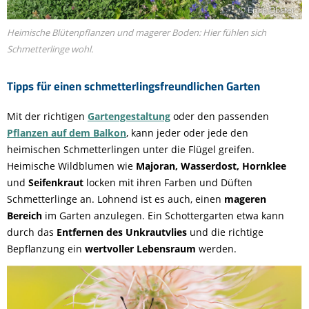
© Erich Obster
Heimische Blütenpflanzen und magerer Boden: Hier fühlen sich
Schmetterlinge wohl.
Tipps für einen schmetterlingsfreundlichen Garten
Mit der richtigen
Gartengestaltung
oder den passenden
Pflanzen auf dem Balkon
, kann jeder oder jede den
heimischen Schmetterlingen unter die Flügel greifen.
Heimische Wildblumen wie
Majoran, Wasserdost, Hornklee
und
Seifenkraut
locken mit ihren Farben und Düften
Schmetterlinge an. Lohnend ist es auch, einen
mageren
Bereich
im Garten anzulegen. Ein Schottergarten etwa kann
durch das
Entfernen des Unkrautvlies
und die richtige
Bepflanzung ein
wertvoller Lebensraum
werden.