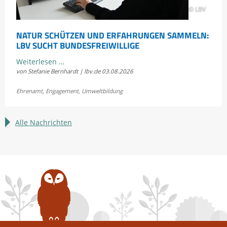
© LBV
NATUR SCHÜTZEN UND ERFAHRUNGEN SAMMELN:
LBV SUCHT BUNDESFREIWILLIGE
Natur
Weiterlesen …
von Stefanie Bernhardt | lbv.de
03.08.2026
schützen
und
Ehrenamt
,
Engagement
,
Umweltbildung
Erfahrungen
sammeln:
LBV
Alle Nachrichten
sucht
Bundesfreiwillige