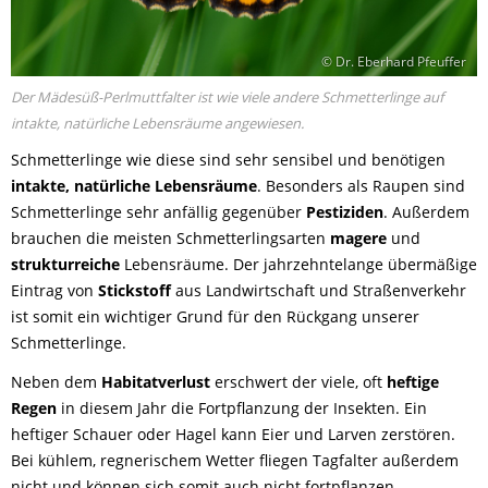
© Dr. Eberhard Pfeuffer
Der Mädesüß-Perlmuttfalter ist wie viele andere Schmetterlinge auf
intakte, natürliche Lebensräume angewiesen.
Schmetterlinge wie diese sind sehr sensibel und benötigen
intakte, natürliche Lebensräume
. Besonders als Raupen sind
Schmetterlinge sehr anfällig gegenüber
Pestiziden
. Außerdem
brauchen die meisten Schmetterlingsarten
magere
und
strukturreiche
Lebensräume. Der jahrzehntelange übermäßige
Eintrag von
Stickstoff
aus Landwirtschaft und Straßenverkehr
ist somit ein wichtiger Grund für den Rückgang unserer
Schmetterlinge.
Neben dem
Habitatverlust
erschwert der viele, oft
heftige
Regen
in diesem Jahr die Fortpflanzung der Insekten. Ein
heftiger Schauer oder Hagel kann Eier und Larven zerstören.
Bei kühlem, regnerischem Wetter fliegen Tagfalter außerdem
nicht und können sich somit auch nicht fortpflanzen.