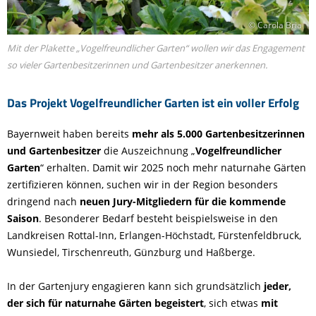
© Carola Bria
Mit der Plakette „Vogelfreundlicher Garten“ wollen wir das Engagement
so vieler Gartenbesitzerinnen und Gartenbesitzer anerkennen.
Das Projekt Vogelfreundlicher Garten ist ein voller Erfolg
Bayernweit haben bereits
mehr als 5.000 Gartenbesitzerinnen
und Gartenbesitzer
die Auszeichnung „
Vogelfreundlicher
Garten
“ erhalten. Damit wir 2025 noch mehr naturnahe Gärten
zertifizieren können, suchen wir in der Region besonders
dringend nach
neuen Jury-Mitgliedern für die kommende
Saison
. Besonderer Bedarf besteht beispielsweise in den
Landkreisen Rottal-Inn, Erlangen-Höchstadt, Fürstenfeldbruck,
Wunsiedel, Tirschenreuth, Günzburg und Haßberge.
In der Gartenjury engagieren kann sich grundsätzlich
jeder,
der sich für naturnahe Gärten begeistert
, sich etwas
mit