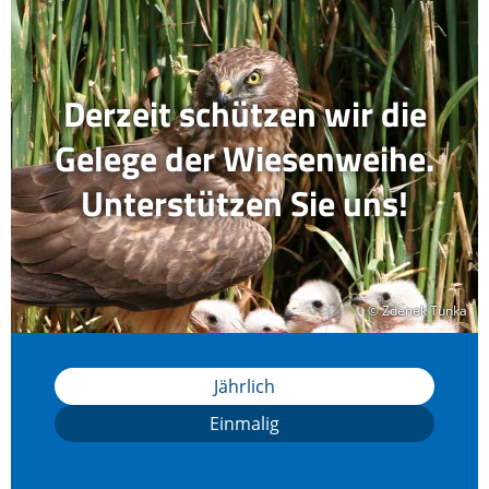
Derzeit schützen wir die
Gelege der Wiesenweihe.
Unterstützen Sie uns!
© Zdenek Tunka
© Zdenek Tunka
Jährlich
Einmalig