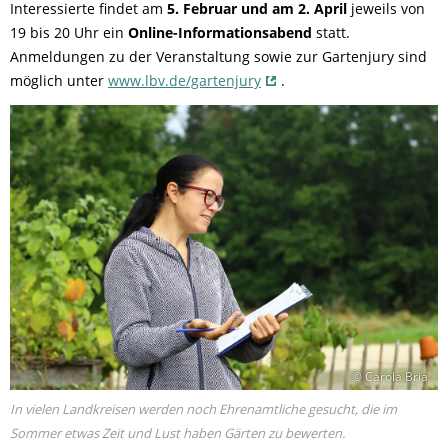
Interessierte findet am
5. Februar und am 2. April
jeweils von
19 bis 20 Uhr ein
Online-Informationsabend
statt.
Anmeldungen zu der Veranstaltung sowie zur Gartenjury sind
möglich unter
www.lbv.de/gartenjury
.
© Carola Bria
In vielen Landkreisen werden noch Ehrenamtliche gesucht, die im
Sommer etwas Zeit und Lust haben Gärten zu bewerten.