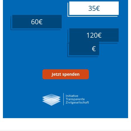
35€
60€
120€
____
Jetzt spenden