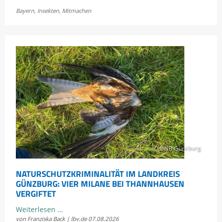
Trockenheit:
Bayern
,
Insekten
,
Mitmachen
Wie
geht
es
Bayerns
Schmetterlingen?
© UNB Günzburg
NATURSCHUTZKRIMINALITÄT IM LANDKREIS
GÜNZBURG: VIER MILANE BEI THANNHAUSEN
VERGIFTET
Naturschutzkriminalität
Weiterlesen …
von Franziska Back | lbv.de
07.08.2026
im