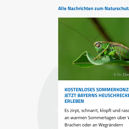
Alle Nachrichten zum Naturschut
© Dr. Ebe
KOSTENLOSES SOMMERKONZ
JETZT BAYERNS HEUSCHRECK
ERLEBEN
Es zirpt, schnarrt, klopft und ras
an warmen Sommertagen über 
Brachen oder an Wegrändern