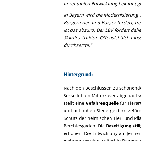
unrentablen Entwicklung bekannt ge
In Bayern wird die Modernisierung 
Bürgerinnen und Bürger fördert, tre
ist das absurd. Der LBV fordert dah
Skiinfrastruktur. Offensichtlich mu
durchsetzte.“
Hintergrund:
Nach den Beschlüssen zu schonende
Sessellift am Mitterkaser abgebaut w
stellt eine
Gefahrenquelle
für Tiera
und mit hohen Steuergeldern geför
Schutz der heimischen Tier- und Pfl
Berchtesgaden. Die
Beseitigung sti
erhöhen. Die Entwicklung am Jenner 
mahnen, werden weiterhin Bahnneu