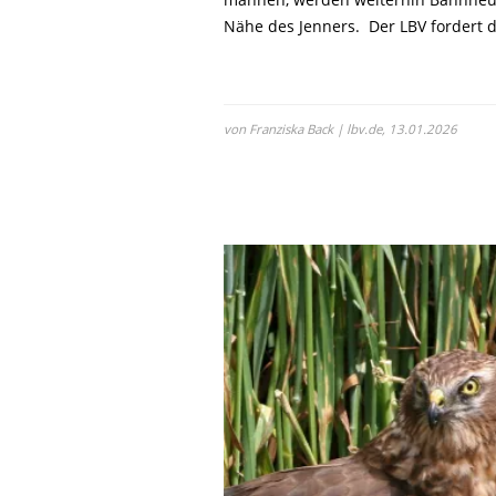
Nähe des Jenners. Der LBV fordert d
von Franziska Back | lbv.de,
13.01.2026