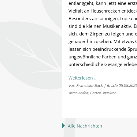
entlanggeht, kann jetzt eine erst
Vielfalt an Heuschrecken entdec
Besonders an sonnigen, trocken
sind die kleinen Musiker aktiv. E
sich, dem Zirpen zu folgen und 
genauer hinzusehen. Mit etwas 
lassen sich beeindruckende Spr
ungewöhnliche Farben und ganz
unterschiedliche Gesänge erlebe
Kostenloses
Weiterlesen …
Sommerkonzert:
von Franziska Back | lbv.de
05.08.202
Jetzt
Artenvielfalt
,
Garten
,
Insekten
Bayerns
Heuschrecken
erleben
Alle Nachrichten