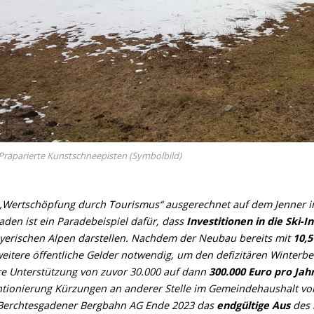
: Präparierte Kunstschneepisten (Symbolbild)
„Wertschöpfung durch Tourismus“ ausgerechnet auf dem Jenner ins
aden ist ein Paradebeispiel dafür, dass
Investitionen in die Ski-I
yerischen Alpen darstellen. Nachdem der Neubau bereits mit
10,5
itere öffentliche Gelder notwendig, um den defizitären Winterbe
e Unterstützung von zuvor 30.000 auf dann
300.000 Euro pro Jah
entionierung Kürzungen an anderer Stelle im Gemeindehaushalt 
 Berchtesgadener Bergbahn AG Ende 2023 das
endgültige Aus
des 