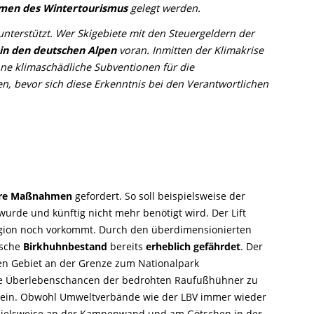
rmen des Wintertourismus
gelegt werden.
unterstützt. Wer Skigebiete mit den Steuergeldern der
in den deutschen Alpen
voran. Inmitten der Klimakrise
e klimaschädliche Subventionen für die
en, bevor sich diese Erkenntnis bei den Verantwortlichen
ere Maßnahmen
gefordert. So soll beispielsweise der
wurde und künftig nicht mehr benötigt wird. Der Lift
egion noch vorkommt. Durch den überdimensionierten
ische
Birkhuhnbestand
bereits
erheblich gefährdet
. Der
nen Gebiet an der Grenze zum Nationalpark
ie Überlebenschancen der bedrohten Raufußhühner zu
rn sein. Obwohl Umweltverbände wie der LBV immer wieder
pielsweise an der Kampenwand und am Götschen in der