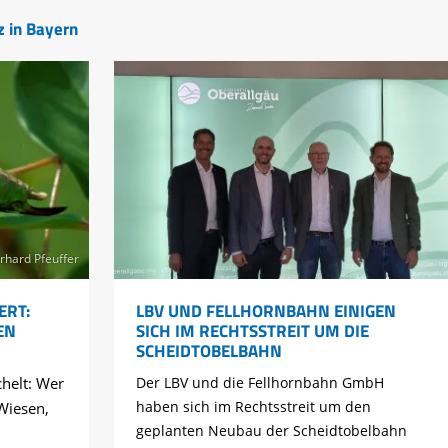
z in Bayern
rhard Pfeuffer
ERT:
LBV UND FELLHORNBAHN EINIGEN
EN
SICH IM RECHTSSTREIT UM DIE
SCHEIDTOBELBAHN
chelt: Wer
Der LBV und die Fellhornbahn GmbH
haben sich im Rechtsstreit um den
Wiesen,
geplanten Neubau der Scheidtobelbahn