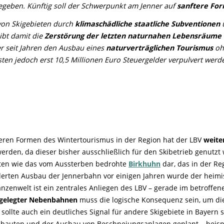
geben. Künftig soll der Schwerpunkt am Jenner auf
sanftere Fo
von Skigebieten durch
klimaschädliche staatliche Subventionen
ibt damit die
Zerstörung der letzten naturnahen Lebensräume 
er seit Jahren den Ausbau eines
naturverträglichen Tourismus
ohn
ssten jedoch erst 10,5 Millionen Euro Steuergelder verpulvert werd
ren Formen des Wintertourismus in der Region hat der LBV
weit
erden, da dieser bisher ausschließlich für den Skibetrieb genutzt 
rten wie das vom Aussterben bedrohte
Birkhuhn
dar, das in der R
derten Ausbau der Jennerbahn vor einigen Jahren wurde der heim
anzenwelt ist ein zentrales Anliegen des LBV – gerade im betroffe
llgelegter Nebenbahnen
muss die logische Konsequenz sein, um d
sollte auch ein deutliches Signal für andere Skigebiete in Baye
bauten und der Ausbau von Beschneiungsanlagen geplant – beis