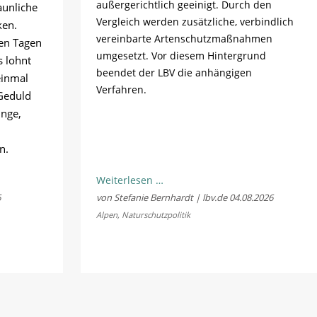
außergerichtlich geeinigt. Durch den
aunliche
Vergleich werden zusätzliche, verbindlich
ken.
vereinbarte Artenschutzmaßnahmen
en Tagen
umgesetzt. Vor diesem Hintergrund
s lohnt
beendet der LBV die anhängigen
einmal
Verfahren.
Geduld
ünge,
n.
LBV
Weiterlesen …
und
6
von Stefanie Bernhardt | lbv.de
04.08.2026
Fellhornbahn
Alpen
,
Naturschutzpolitik
einigen
sich
im
Rechtsstreit
um
die