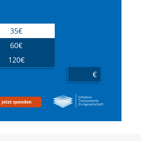
35€
60€
120€
____
Jetzt spenden