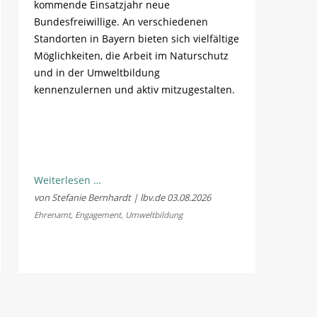
kommende Einsatzjahr neue
Bundesfreiwillige. An verschiedenen
Standorten in Bayern bieten sich vielfältige
Möglichkeiten, die Arbeit im Naturschutz
und in der Umweltbildung
kennenzulernen und aktiv mitzugestalten.
Natur
Weiterlesen …
schützen
von Stefanie Bernhardt | lbv.de
03.08.2026
und
Ehrenamt
,
Engagement
,
Umweltbildung
Erfahrungen
sammeln:
LBV
sucht
Bundesfreiwillige