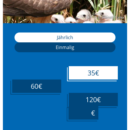
© Zdenek Tunka
© Zdenek Tunka
Jährlich
Einmalig
35€
60€
120€
____