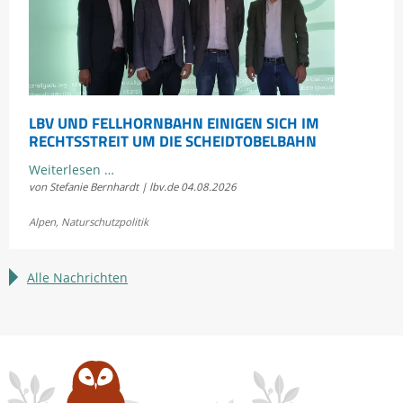
LBV UND FELLHORNBAHN EINIGEN SICH IM
RECHTSSTREIT UM DIE SCHEIDTOBELBAHN
LBV
Weiterlesen …
von Stefanie Bernhardt | lbv.de
04.08.2026
und
Fellhornbahn
Alpen
,
Naturschutzpolitik
einigen
sich
im
Alle Nachrichten
Rechtsstreit
um
die
Scheidtobelbahn