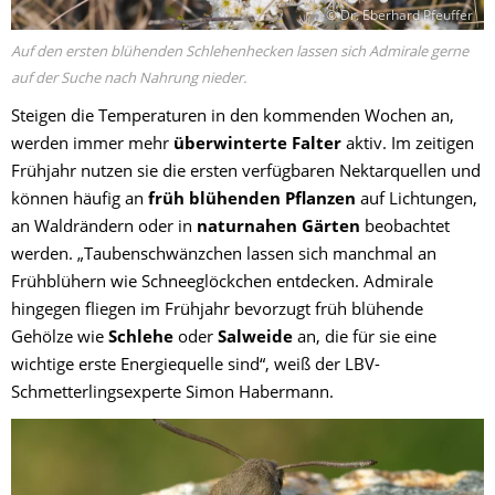
© Dr. Eberhard Pfeuffer
Auf den ersten blühenden Schlehenhecken lassen sich Admirale gerne
auf der Suche nach Nahrung nieder.
Steigen die Temperaturen in den kommenden Wochen an,
werden immer mehr
überwinterte Falter
aktiv. Im zeitigen
Frühjahr nutzen sie die ersten verfügbaren Nektarquellen und
können häufig an
früh blühenden Pflanzen
auf Lichtungen,
an Waldrändern oder in
naturnahen Gärten
beobachtet
werden. „Taubenschwänzchen lassen sich manchmal an
Frühblühern wie Schneeglöckchen entdecken. Admirale
hingegen fliegen im Frühjahr bevorzugt früh blühende
Gehölze wie
Schlehe
oder
Salweide
an, die für sie eine
wichtige erste Energiequelle sind“, weiß der LBV-
Schmetterlingsexperte Simon Habermann.