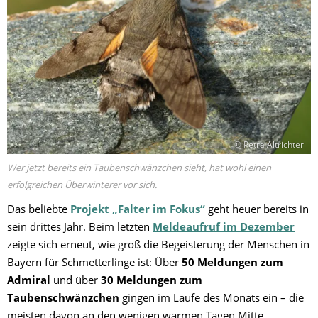
© Petra Altrichter
Wer jetzt bereits ein Taubenschwänzchen sieht, hat wohl einen
erfolgreichen Überwinterer vor sich.
Das beliebte
Projekt „Falter im Fokus“
geht heuer bereits in
sein drittes Jahr. Beim letzten
Meldeaufruf im Dezember
zeigte sich erneut, wie groß die Begeisterung der Menschen in
Bayern für Schmetterlinge ist: Über
50 Meldungen zum
Admiral
und über
30 Meldungen zum
Taubenschwänzchen
gingen im Laufe des Monats ein – die
meisten davon an den wenigen warmen Tagen Mitte