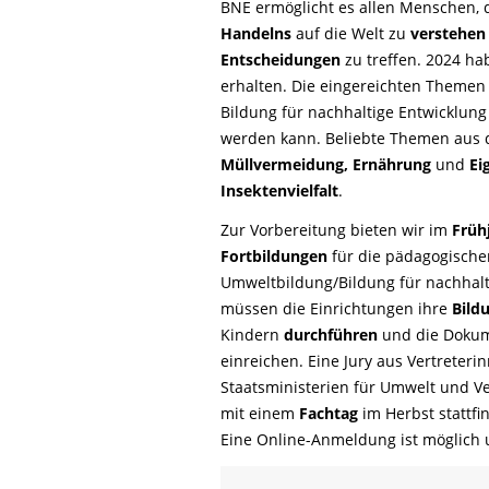
BNE ermöglicht es allen Menschen, 
Handelns
auf die Welt zu
verstehe
Entscheidungen
zu treffen.
2024 hab
erhalten. Die eingereichten Themen s
Bildung für nachhaltige Entwicklun
werden kann. Beliebte Themen aus 
Müllvermeidung, Ernährung
und
Ei
Insektenvielfalt
.
Zur Vorbereitung bieten wir im
Früh
Fortbildungen
für die pädagogisch
Umweltbildung/Bildung für nachhalt
müssen die Einrichtungen ihre
Bild
Kindern
durchführen
und die Dokum
einreichen. Eine Jury aus Vertreter
Staatsministerien für Umwelt und V
mit einem
Fachtag
im Herbst stattf
Eine Online-Anmeldung ist möglich