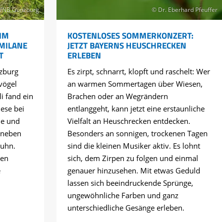
UNB Günzburg
© Dr. Eberhard Pfeuffer
IM
KOSTENLOSES SOMMERKONZERT:
 MILANE
JETZT BAYERNS HEUSCHRECKEN
T
ERLEBEN
zburg
Es zirpt, schnarrt, klopft und raschelt: Wer
vögel
an warmen Sommertagen über Wiesen,
li fand ein
Brachen oder an Wegrändern
ese bei
entlanggeht, kann jetzt eine erstaunliche
ne und
Vielfalt an Heuschrecken entdecken.
 neben
Besonders an sonnigen, trockenen Tagen
huhn.
sind die kleinen Musiker aktiv. Es lohnt
hen
sich, dem Zirpen zu folgen und einmal
e
genauer hinzusehen. Mit etwas Geduld
lassen sich beeindruckende Sprünge,
ungewöhnliche Farben und ganz
unterschiedliche Gesänge erleben.