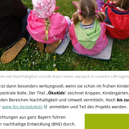
en wie Nachhaltigkeit und die Natur heran, wie auch in unserem LBV-eigen
ist dann besonders wirkungsvoll, wenn sie schon im frühen Kindesa
entrale Rolle. Der Titel „
ÖkoKids
“ zeichnet Krippen, Kindergärten
den Bereichen Nachhaltigkeit und Umwelt vermitteln. Noch
bis z
r
www.lbv.de/oekokids
anmelden und Teil des Projekts werden.
ichtungen aus ganz Bayern führen
ür nachhaltige Entwicklung (BNE) durch.