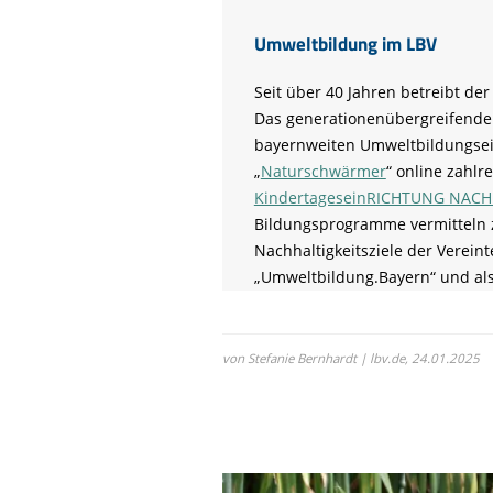
Umweltbildung im LBV
Seit über 40 Jahren betreibt de
Das generationenübergreifende 
bayernweiten Umweltbildungsein
„
Naturschwärmer
“ online zahlr
KindertageseinRICHTUNG NACH
Bildungsprogramme vermitteln z
Nachhaltigkeitsziele der Verei
„Umweltbildung.Bayern“ und al
von Stefanie Bernhardt | lbv.de,
24.01.2025