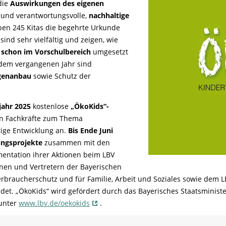
die
Auswirkungen des eigenen
n
und verantwortungsvolle,
nachhaltige
en 245 Kitas die begehrte Urkunde
ind sehr vielfältig und zeigen, wie
g
schon im Vorschulbereich
umgesetzt
dem vergangenen Jahr sind
genanbau
sowie Schutz der
jahr 2025
kostenlose
„ÖkoKids“-
en Fachkräfte zum Thema
ige Entwicklung an.
Bis Ende Juni
ungsprojekte
zusammen mit den
entation ihrer Aktionen beim LBV
innen und Vertretern der Bayerischen
erbraucherschutz und für Familie, Arbeit und Soziales sowie dem 
indet. „ÖkoKids“ wird gefördert durch das Bayerisches Staatsmini
 unter
www.lbv.de/oekokids
.