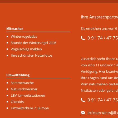
Ihre Ansprechpartn
Mitmachen
Sie erreichen uns von 9 
Navigation
Wintervogelatlas
0 91 74 / 47 75
überspringen
Stunde der Wintervögel 2026
Vogelschlag melden
Ihre schönsten Naturfotos
Zusätzlich steht Ihnen 
von 9 bis 11 und von 14
Verfügung. Hier beantwo
Umweltbildung
Ihre Fragen rund um de
Navigation
Sammelwoche
Vom naturnahen Garten 
überspringen
Naturschwärmer
Nistkästen oder gefund
LBV-Umweltstationen
0 91 74 / 47 75
Ökokids
Umweltschule in Europa
infoservice@lb