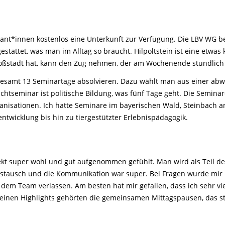
kant*innen kostenlos eine Unterkunft zur Verfügung. Die LBV WG be
stattet, was man im Alltag so braucht. Hilpoltstein ist eine etwas 
oßstadt hat, kann den Zug nehmen, der am Wochenende stündlich
esamt 13 Seminartage absolvieren. Dazu wählt man aus einer abwe
chtseminar ist politische Bildung, was fünf Tage geht. Die Seminare
anisationen. Ich hatte Seminare im bayerischen Wald, Steinbach 
sentwicklung bis hin zu tiergestützter Erlebnispädagogik.
kt super wohl und gut aufgenommen gefühlt. Man wird als Teil de
stausch und die Kommunikation war super. Bei Fragen wurde mir i
 dem Team verlassen. Am besten hat mir gefallen, dass ich sehr v
meinen Highlights gehörten die gemeinsamen Mittagspausen, das s