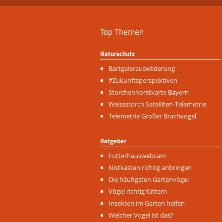
Top Themen
Naturschutz
Navigation
Bartgeierauswilderung
überspringen
#Zukunftsperspektiven
Storchenhorstkarte Bayern
Weissstorch Satelliten-Telemetrie
Telemetrie Großer Brachvogel
Ratgeber
Navigation
Futterhauswebcam
überspringen
Nistkästen richtig anbringen
Die häufigsten Gartenvögel
Vögel richtig füttern
Insekten im Garten helfen
Welcher Vogel ist das?