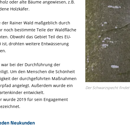
tholz oder alte Bäume angewiesen, z.B.
dene Holzkäfer.
e der Rainer Wald maßgeblich durch
r noch bestimmte Teile der Waldfläche
ten. Obwohl das Gebiet Teil des EU-
 ist, drohten weitere Entwässerung
en.
war bei der Durchführung der
ligt. Um den Menschen die Schönheit
digkeit der durchgeführten Maßnahmen
hrpfad angelegt. Außerdem wurde ein
Der Schwarzspecht finde
rtenkinder entwickelt.
er wurde 2019 für sein Engagement
ezeichnet.
jeden Neukunden