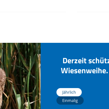
Derzeit schüt
Wiesenweihe. 
Jährlich
Einmalig