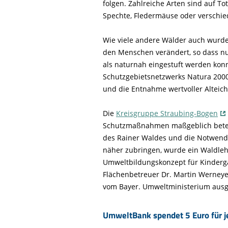
folgen. Zahlreiche Arten sind auf To
Spechte, Fledermäuse oder verschie
Wie viele andere Wälder auch wurd
den Menschen verändert, so dass nu
als naturnah eingestuft werden konn
Schutzgebietsnetzwerks Natura 2000
und die Entnahme wertvoller Alteich
Die
Kreisgruppe Straubing-Bogen
Schutzmaßnahmen maßgeblich betei
des Rainer Waldes und die Notwen
näher zubringen, wurde ein Waldle
Umweltbildungskonzept für Kinderga
Flächenbetreuer Dr. Martin Werney
vom Bayer. Umweltministerium ausg
UmweltBank spendet 5 Euro für 