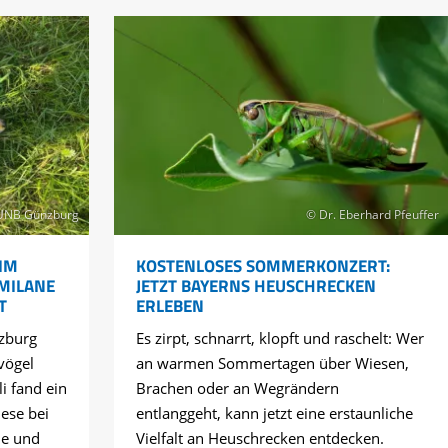
UNB Günzburg
© Dr. Eberhard Pfeuffer
IM
KOSTENLOSES SOMMERKONZERT:
 MILANE
JETZT BAYERNS HEUSCHRECKEN
T
ERLEBEN
zburg
Es zirpt, schnarrt, klopft und raschelt: Wer
vögel
an warmen Sommertagen über Wiesen,
li fand ein
Brachen oder an Wegrändern
ese bei
entlanggeht, kann jetzt eine erstaunliche
ne und
Vielfalt an Heuschrecken entdecken.