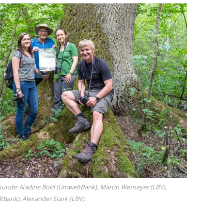
unde: Nadine Bold (UmweltBank), Martin Werneyer (LBV),
Bank), Alexander Stark (LBV).