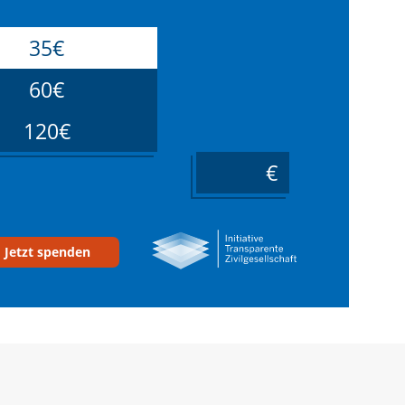
35€
60€
120€
____
Jetzt spenden