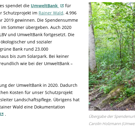
es spendet die
UmweltBank
für
r Schutzprojekt im
Rainer Wald
. 4.996
ahr 2019 gewinnen. Die Spendensumme
ts im Sommer übergeben. Auch 2020
LBV und UmweltBank fortgesetzt. Die
ökologischer und sozialer
 grüne Bank rund 23.000
haus bis zum Solarpark. Bei keiner
reundlich wie bei der UmweltBank –
zung der UmweltBank in 2020. Dadurch
ichen Kosten für unser Schutzprojekt
tsleiter Landschaftspflege. Übrigens hat
Rainer Wald eine Dokumentation
.
Übergabe der Spendenurk
Carolin Holzmann (Umwelt