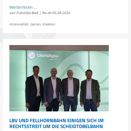
Kostenloses
Weiterlesen …
von Franziska Back | lbv.de
05.08.2026
Sommerkonzert:
Jetzt
Artenvielfalt
,
Garten
,
Insekten
Bayerns
Heuschrecken
erleben
LBV UND FELLHORNBAHN EINIGEN SICH IM
RECHTSSTREIT UM DIE SCHEIDTOBELBAHN