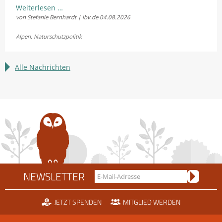
LBV
Weiterlesen …
von Stefanie Bernhardt | lbv.de
04.08.2026
und
Fellhornbahn
Alpen
,
Naturschutzpolitik
einigen
sich
im
Alle Nachrichten
Rechtsstreit
um
die
Scheidtobelbahn
NEWSLETTER
JETZT SPENDEN
MITGLIED WERDEN