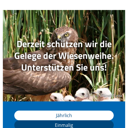
Derzeit schützen wir die
Gelege der Wiesenweihe.
Unterstützen Sie uns!
© Zdenek Tunka
© Zdenek Tunka
Jährlich
Einmalig