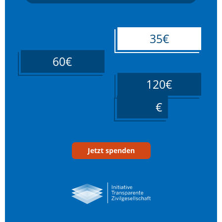
35€
60€
120€
____
Jetzt spenden