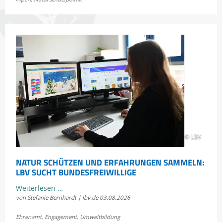
einigen
sich
im
Rechtsstreit
um
die
Scheidtobelbahn
© LBV
NATUR SCHÜTZEN UND ERFAHRUNGEN SAMMELN:
LBV SUCHT BUNDESFREIWILLIGE
Natur
Weiterlesen …
von Stefanie Bernhardt | lbv.de
03.08.2026
schützen
und
Ehrenamt
,
Engagement
,
Umweltbildung