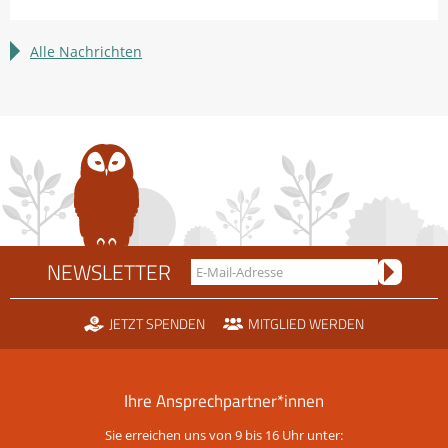
Erfahrungen
sammeln:
LBV
Alle Nachrichten
sucht
Bundesfreiwillige
NEWSLETTER
JETZT SPENDEN
MITGLIED WERDEN
Ihre Ansprechpartner*innen
Sie erreichen uns von 9 bis 16 Uhr unter: