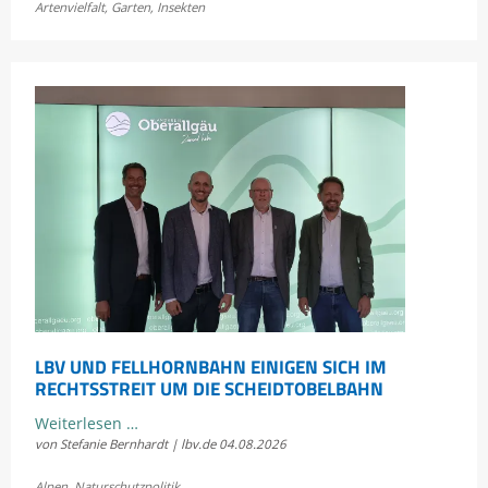
Artenvielfalt
,
Garten
,
Insekten
Bayerns
Heuschrecken
erleben
LBV UND FELLHORNBAHN EINIGEN SICH IM
RECHTSSTREIT UM DIE SCHEIDTOBELBAHN
LBV
Weiterlesen …
von Stefanie Bernhardt | lbv.de
04.08.2026
und
Fellhornbahn
Alpen
,
Naturschutzpolitik