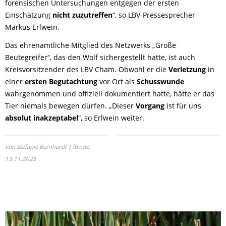
forensischen Untersuchungen entgegen der ersten
Einschätzung
nicht zuzutreffen
“, so LBV-Pressesprecher
Markus Erlwein.
Das ehrenamtliche Mitglied des Netzwerks „Große
Beutegreifer“, das den Wolf sichergestellt hatte, ist auch
Kreisvorsitzender des LBV Cham. Obwohl er die
Verletzung
in
einer
ersten Begutachtung
vor Ort als
Schusswunde
wahrgenommen und offiziell dokumentiert hatte, hätte er das
Tier niemals bewegen dürfen. „Dieser
Vorgang
ist für uns
absolut inakzeptabel
“, so Erlwein weiter.
von Stefanie Bernhardt | lbv.de,
13.11.2025