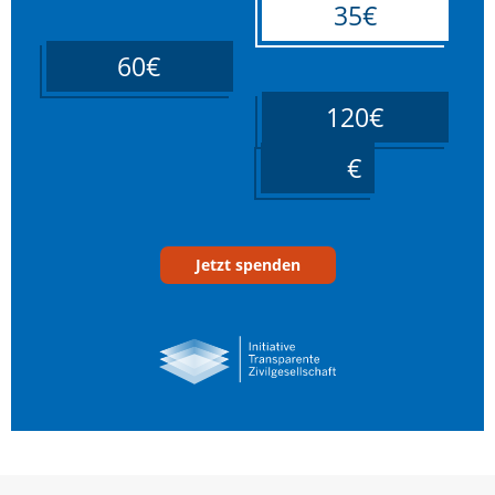
35€
60€
120€
____
Jetzt spenden