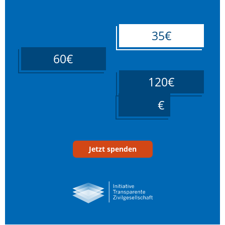
35€
60€
120€
____
Jetzt spenden