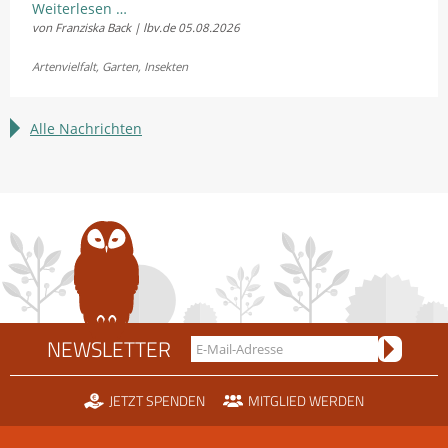
Kostenloses
Weiterlesen …
von Franziska Back | lbv.de
05.08.2026
Sommerkonzert:
Jetzt
Artenvielfalt
,
Garten
,
Insekten
Bayerns
Heuschrecken
erleben
Alle Nachrichten
NEWSLETTER
JETZT SPENDEN
MITGLIED WERDEN