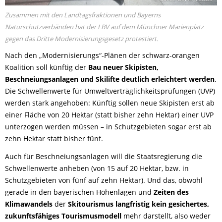
Zusammen mit den Landtagsfraktionen und Bayerns
Naturschutzverbänden hat der LBV auf dem Münchner Marienplatz
gegen das Dritte Modernisierungsgesetz protestiert.
Nach den „Modernisierungs“-Plänen der schwarz-orangen
Koalition soll künftig der
Bau neuer Skipisten,
Beschneiungsanlagen und Skilifte deutlich erleichtert werden
.
Die Schwellenwerte für Umweltverträglichkeitsprüfungen (UVP)
werden stark angehoben: Künftig sollen neue Skipisten erst ab
einer Fläche von 20 Hektar (statt bisher zehn Hektar) einer UVP
unterzogen werden müssen – in Schutzgebieten sogar erst ab
zehn Hektar statt bisher fünf.
Auch für Beschneiungsanlagen will die Staatsregierung die
Schwellenwerte anheben (von 15 auf 20 Hektar, bzw. in
Schutzgebieten von fünf auf zehn Hektar). Und das, obwohl
gerade in den bayerischen Höhenlagen und
Zeiten des
Klimawandels
der
Skitourismus langfristig kein gesichertes,
zukunftsfähiges Tourismusmodell
mehr darstellt, also weder