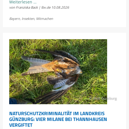
Hitze
Weiterlesen …
von Franziska Back | lbv.de
10.08.2026
und
Trockenheit:
Bayern
,
Insekten
,
Mitmachen
Wie
geht
es
Bayerns
Schmetterlingen?
© UNB Günzburg
NATURSCHUTZKRIMINALITÄT IM LANDKREIS
GÜNZBURG: VIER MILANE BEI THANNHAUSEN
VERGIFTET