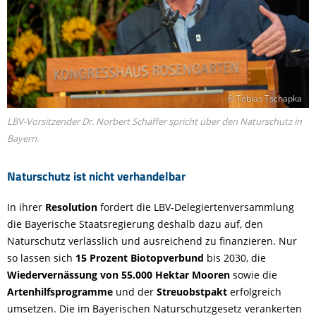
© Tobias Tschapka
LBV-Vorsitzender Dr. Norbert Schäffer spricht über den Naturschutz in
Bayern.
Naturschutz ist nicht verhandelbar
In ihrer
Resolution
fordert die LBV-Delegiertenversammlung
die Bayerische Staatsregierung deshalb dazu auf, den
Naturschutz verlässlich und ausreichend zu finanzieren. Nur
so lassen sich
15 Prozent Biotopverbund
bis 2030, die
Wiedervernässung von 55.000 Hektar Mooren
sowie die
Artenhilfsprogramme
und der
Streuobstpakt
erfolgreich
umsetzen. Die im Bayerischen Naturschutzgesetz verankerten