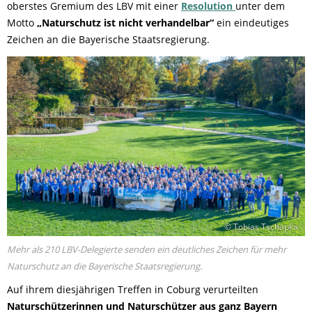
oberstes Gremium des LBV mit einer
Resolution
unter dem
Motto
„Naturschutz ist nicht verhandelbar“
ein eindeutiges
Zeichen an die Bayerische Staatsregierung.
© Tobias Tschapka
Mehr als 210 LBV-Delegierte senden ein deutliches Zeichen für mehr
Naturschutz an die Bayerische Staatsregierung.
Auf ihrem diesjährigen Treffen in Coburg verurteilten
Naturschützerinnen und Naturschützer aus ganz Bayern