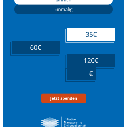
Einmalig
35€
60€
120€
____
Jetzt spenden