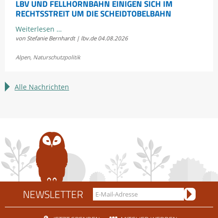
LBV UND FELLHORNBAHN EINIGEN SICH IM
RECHTSSTREIT UM DIE SCHEIDTOBELBAHN
LBV
Weiterlesen …
von Stefanie Bernhardt | lbv.de
04.08.2026
und
Fellhornbahn
Alpen
,
Naturschutzpolitik
einigen
sich
im
Alle Nachrichten
Rechtsstreit
um
die
Scheidtobelbahn
NEWSLETTER