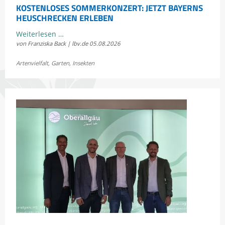
KOSTENLOSES SOMMERKONZERT: JETZT BAYERNS
HEUSCHRECKEN ERLEBEN
Kostenloses
Weiterlesen …
von Franziska Back | lbv.de
05.08.2026
Sommerkonzert:
Jetzt
Artenvielfalt
,
Garten
,
Insekten
Bayerns
Heuschrecken
erleben