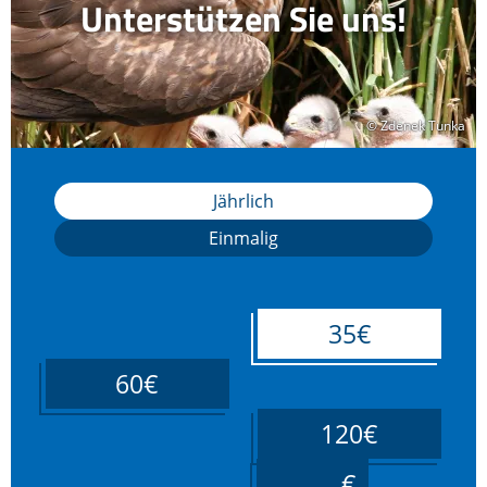
Unterstützen Sie uns!
© Zdenek Tunka
© Zdenek Tunka
Jährlich
Einmalig
35€
60€
120€
____