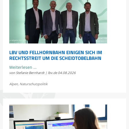
LBV UND FELLHORNBAHN EINIGEN SICH IM
RECHTSSTREIT UM DIE SCHEIDTOBELBAHN
LBV
Weiterlesen …
von Stefanie Bernhardt | lbv.de
04.08.2026
und
Fellhornbahn
Alpen
,
Naturschutzpolitik
einigen
sich
im
Rechtsstreit
um
die