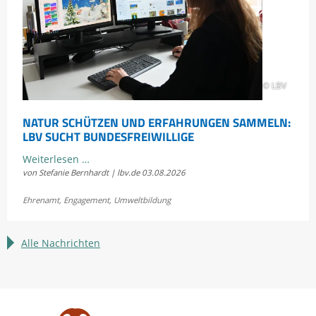
Scheidtobelbahn
© LBV
NATUR SCHÜTZEN UND ERFAHRUNGEN SAMMELN:
LBV SUCHT BUNDESFREIWILLIGE
Natur
Weiterlesen …
von Stefanie Bernhardt | lbv.de
03.08.2026
schützen
und
Ehrenamt
,
Engagement
,
Umweltbildung
Erfahrungen
sammeln:
LBV
Alle Nachrichten
sucht
Bundesfreiwillige