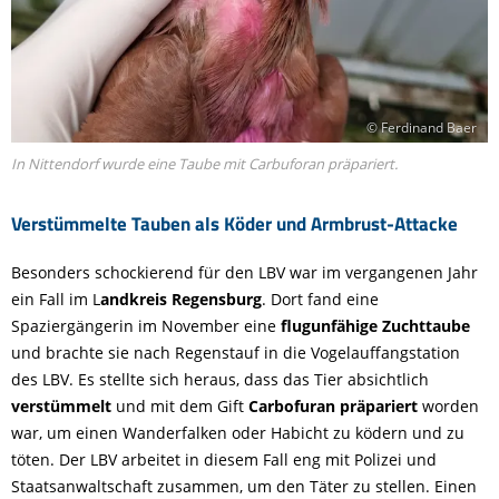
© Ferdinand Baer
In Nittendorf wurde eine Taube mit Carbuforan präpariert.
Verstümmelte Tauben als Köder und Armbrust-Attacke
Besonders schockierend für den LBV war im vergangenen Jahr
ein Fall im L
andkreis Regensburg
. Dort fand eine
Spaziergängerin im November eine
flugunfähige Zuchttaube
und brachte sie nach Regenstauf in die Vogelauffangstation
des LBV. Es stellte sich heraus, dass das Tier absichtlich
verstümmelt
und mit dem Gift
Carbofuran präpariert
worden
war, um einen Wanderfalken oder Habicht zu ködern und zu
töten. Der LBV arbeitet in diesem Fall eng mit Polizei und
Staatsanwaltschaft zusammen, um den Täter zu stellen. Einen