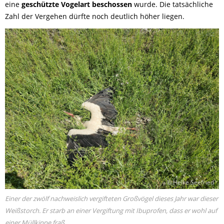
eine
geschützte Vogelart beschossen
wurde. Die tatsächliche
Zahl der Vergehen dürfte noch deutlich höher liegen.
© Heike Seefried
Einer der zwölf nachweislich vergifteten Großvögel dieses Jahr war dieser
Weißstorch. Er starb an einer Vergiftung mit Ibuprofen, dass er wohl auf
einer Müllkippe fraß.