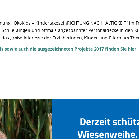
chnung „ÖkoKids – KindertageseinRICHTUNG NACHHALTIGKEIT“ im Fre
z Schließungen und oftmals angespannter Personaldecke in den K
t das große Interesse der Erzieherinnen, Kinder und Eltern am Th
 sowie auch die ausgezeichneten Projekte 2017 finden Sie hier.
Derzeit schüt
Wiesenweihe. 