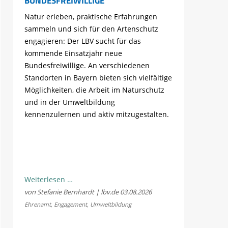
BUNDESFREIWILLIGE
Natur erleben, praktische Erfahrungen
sammeln und sich für den Artenschutz
engagieren: Der LBV sucht für das
kommende Einsatzjahr neue
Bundesfreiwillige. An verschiedenen
Standorten in Bayern bieten sich vielfältige
Möglichkeiten, die Arbeit im Naturschutz
und in der Umweltbildung
kennenzulernen und aktiv mitzugestalten.
Natur
Weiterlesen …
schützen
von Stefanie Bernhardt | lbv.de
03.08.2026
und
Ehrenamt
,
Engagement
,
Umweltbildung
Erfahrungen
sammeln: