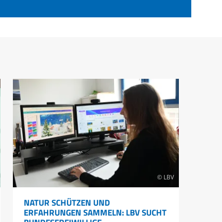
© LBV
NATUR SCHÜTZEN UND
ERFAHRUNGEN SAMMELN: LBV SUCHT