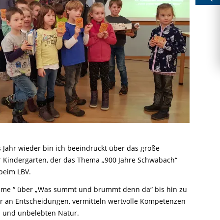
Ringfunde bayerischer Zugvögel
Forschungsprojekte zum Mitmachen
Die häufigsten Wintervögel
Mulchen
Blühflächen anlegen
Fledermaus gefunden
Feuersalamander - praktische
Umweltstation Wiesmühl mit
Leuzismus
Schulgarten-Wettbewerb Bayern
Die wichtigsten Zugvögel
Rechtliches zum naturnahen Garten
Schutzmaßnahmen
Außenstelle Übersee
Igel gefunden
Naturschauspiel Starenschwärme
Alltagskompetenzen - Schule fürs Leben
Die wichtigsten Alpenvögel
Gärtnern ohne Torf
Richtiges Verhalten bei Bodenbrütern
Eichhörnchen gefunden - Erste Hilfe
Kraniche über Bayern
Die wichtigsten Wasservögel
Gefahren durch Feuer
Geocaching: Konfliktvermeidung
Vogel des Jahres
Leicht verwechselbar
Gartensünden
 Jahr wieder bin ich beeindruckt über das große
r Kindergarten, der das Thema „900 Jahre Schwabach“
 beim LBV.
Bäume “ über „Was summt und brummt denn da“ bis hin zu
er an Entscheidungen, vermitteln wertvolle Kompetenzen
 und unbelebten Natur.