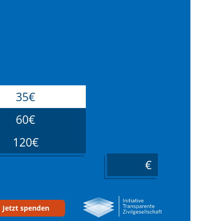
35€
60€
120€
____
Jetzt spenden