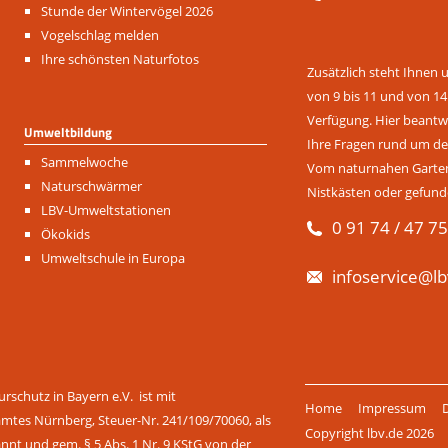
überspringen
Stunde der Wintervögel 2026
Vogelschlag melden
Ihre schönsten Naturfotos
Zusätzlich steht Ihnen 
von 9 bis 11 und von 14
Verfügung. Hier beantwo
Umweltbildung
Ihre Fragen rund um de
Navigation
Sammelwoche
Vom naturnahen Garten 
überspringen
Naturschwärmer
Nistkästen oder gefund
LBV-Umweltstationen
0 91 74 / 47 75
Ökokids
Umweltschule in Europa
infoservice@lb
Navigation
rschutz in Bayern e.V. ist mit
Home
Impressum
überspringen
amtes Nürnberg, Steuer-Nr. 241/109/70060, als
Copyright lbv.de 2026
t und gem. § 5 Abs. 1 Nr. 9 KStG von der