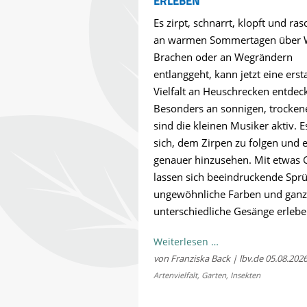
ERLEBEN
Es zirpt, schnarrt, klopft und ras
an warmen Sommertagen über 
Brachen oder an Wegrändern
entlanggeht, kann jetzt eine erst
Vielfalt an Heuschrecken entdec
Besonders an sonnigen, trocken
sind die kleinen Musiker aktiv. E
sich, dem Zirpen zu folgen und 
genauer hinzusehen. Mit etwas 
lassen sich beeindruckende Spr
ungewöhnliche Farben und ganz
unterschiedliche Gesänge erlebe
Kostenloses
Weiterlesen …
Sommerkonzert:
von Franziska Back | lbv.de
05.08.202
Jetzt
Artenvielfalt
,
Garten
,
Insekten
Bayerns
Heuschrecken