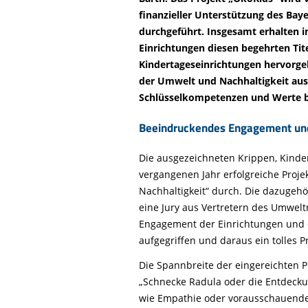
Life-Natur-Projekte
bestellen
finanzieller Unterstützung des Ba
Auffangstation
durchgeführt. Insgesamt erhalten i
Einrichtungen diesen begehrten Tit
International
Kindertageseinrichtungen hervorge
der Umwelt und Nachhaltigkeit au
Schlüsselkompetenzen und Werte be
Beeindruckendes Engagement und
Die ausgezeichneten Krippen, Kinde
vergangenen Jahr erfolgreiche Pro
Nachhaltigkeit“ durch. Die dazugeh
eine Jury aus Vertretern des Umwelt
Engagement der Einrichtungen und d
aufgegriffen und daraus ein tolles 
Die Spannbreite der eingereichten 
„Schnecke Radula oder die Entdecku
wie Empathie oder vorausschauende