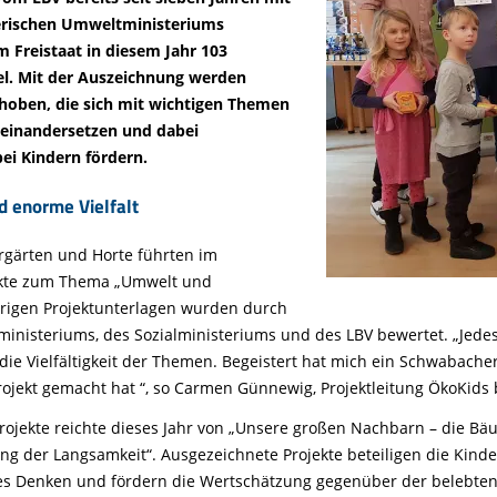
Tier gefunden
Bildungsmaterial
Life-Projekt Keiljungfer
Biologische Vielfalt
Wiesenweihen schützen
FAQs Unternehmenskooperation
yerischen Umweltministeriums
Achtsamkeit &
Fortbildungen
Life-Projekt Kalktuffquellen
Burkina Faso
m Freistaat in diesem Jahr 103
Naturverträgliche Energiewende
Weißstorch-Horstbetreuer*in
Vogelbeobachtung
el. Mit der Auszeichnung werden
Life-Projekt Rohrdommel
Vogelmord
Atomkraft
hoben, die sich mit wichtigen Themen
Gobibär
seinandersetzen und dabei
Flächenversiegelung
i Kindern fördern.
Kuckuck
Wald und Forstwirtschaft
 enorme Vielfalt
Kormoran
Moorschutz ist Klimaschutz
rgärten und Horte führten im
jekte zum Thema „Umwelt und
Jagd in Bayern
örigen Projektunterlagen wurden durch
Landwirtschaft
ministeriums, des Sozialministeriums und des LBV bewertet. „Jedes
Lebendige Flüsse
ie Vielfältigkeit der Themen. Begeistert hat mich ein Schwabache
Projekt gemacht hat “, so Carmen Günnewig, Projektleitung ÖkoKids
Sichere Stromleitungen
Projekte reichte dieses Jahr von „Unsere großen Nachbarn – die 
Fischerei
ng der Langsamkeit“. Ausgezeichnete Projekte beteiligen die Kind
s Denken und fördern die Wertschätzung gegenüber der belebten