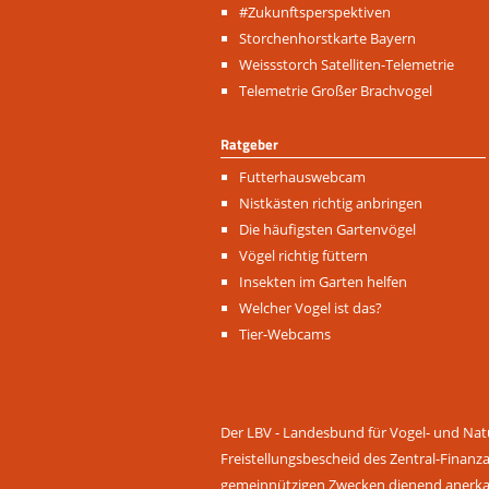
überspringen
#Zukunftsperspektiven
Storchenhorstkarte Bayern
Weissstorch Satelliten-Telemetrie
Telemetrie Großer Brachvogel
Ratgeber
Navigation
Futterhauswebcam
überspringen
Nistkästen richtig anbringen
Die häufigsten Gartenvögel
Vögel richtig füttern
Insekten im Garten helfen
Welcher Vogel ist das?
Tier-Webcams
Der LBV - Landesbund für Vogel- und Natu
Freistellungsbescheid des Zentral-Finanz
gemeinnützigen Zwecken dienend anerkann