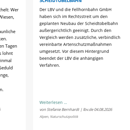
SCHEIDTOBELBAHN
chelt: Wer
Der LBV und die Fellhornbahn GmbH
haben sich im Rechtsstreit um den
Wiesen,
geplanten Neubau der Scheidtobelbahn
außergerichtlich geeinigt. Durch den
aunliche
Vergleich werden zusätzliche, verbindlich
ken.
vereinbarte Artenschutzmaßnahmen
en Tagen
umgesetzt. Vor diesem Hintergrund
s lohnt
beendet der LBV die anhängigen
einmal
Verfahren.
Geduld
ünge,
n.
LBV
Weiterlesen …
und
6
von Stefanie Bernhardt | lbv.de
04.08.2026
Fellhornbahn
Alpen
,
Naturschutzpolitik
einigen
sich