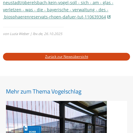
neustadt/oberelsbach-kein-vogel-soll - sich - am - glas -
verletzen - was - die - bayerische - verwaltung - des -
biosphaerenreservats-rhoen-dafuer-tut-110639364
von Luzia Weber | lbv.de,
26.10.2025
Zurück zur Newsübersicht
Mehr zum Thema Vogelschlag