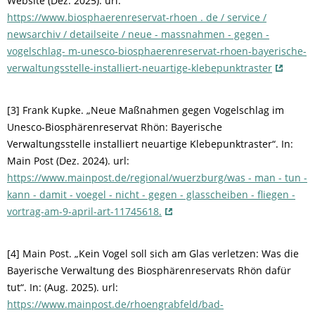
Website (Dez. 2025). url:
https://www.biosphaerenreservat-rhoen . de / service /
newsarchiv / detailseite / neue - massnahmen - gegen -
vogelschlag- m-unesco-biosphaerenreservat-rhoen-bayerische-
verwaltungsstelle-installiert-neuartige-klebepunktraster
[3] Frank Kupke. „Neue Maßnahmen gegen Vogelschlag im
Unesco-Biosphärenreservat Rhön: Bayerische
Verwaltungsstelle installiert neuartige Klebepunktraster“. In:
Main Post (Dez. 2024). url:
https://www.mainpost.de/regional/wuerzburg/was - man - tun -
kann - damit - voegel - nicht - gegen - glasscheiben - fliegen -
vortrag-am-9-april-art-11745618.
[4] Main Post. „Kein Vogel soll sich am Glas verletzen: Was die
Bayerische Verwaltung des Biosphärenreservats Rhön dafür
tut“. In: (Aug. 2025). url:
https://www.mainpost.de/rhoengrabfeld/bad-