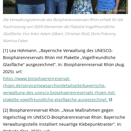
© Anja Daume
Die Verwaltungszentrale des Biosphärenreservats Rhön erhielt für die
Nachrüstung von SEEN-Elementen die Plakette Vogelfreundliche
Glasfläche. Von links: Adam Gilbert, Christian Rödl, Doris Pokorny,
Martina Faber.
[1] Lea Hohmann. „Bayerische Verwaltung des UNESCO-
Biosphärenreservats Rhön mit Plakette „Vogelfreundliche
Glasfläche“ ausgezeichnet“. In: Biosphärenreservat Rhön (Aug.
2025). url:
https://www.biosphaerenreservat-
rhoen.de/service/newsarchiv/detailseite/bayerische-
verwaltung-des-unesco-biosphaerenreservats-rhoen-mit-
plakette-vogelfreundliche-glasflaeche-ausgezeichnet.
[2] Biosphärenreservat Rhön. „Neue Maßnahmen gegen
Vogelschlag im UNESCO-Biosphärenreservat Rhön: Bayerische
Verwaltungsstelle installiert neuartige Klebepunktraster“. In: