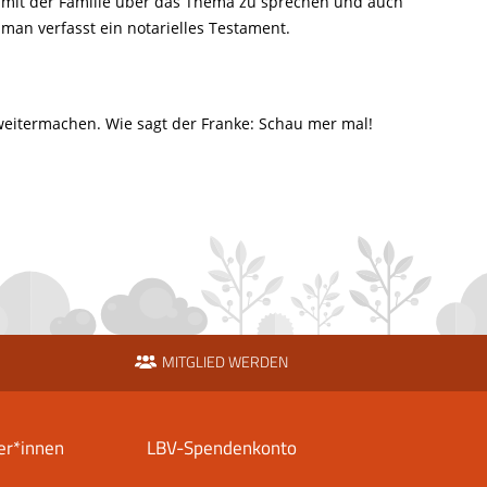
tig mit der Familie über das Thema zu sprechen und auch
man verfasst ein notarielles Testament.
weitermachen. Wie sagt der Franke: Schau mer mal!
MITGLIED WERDEN
er*innen
LBV-Spendenkonto