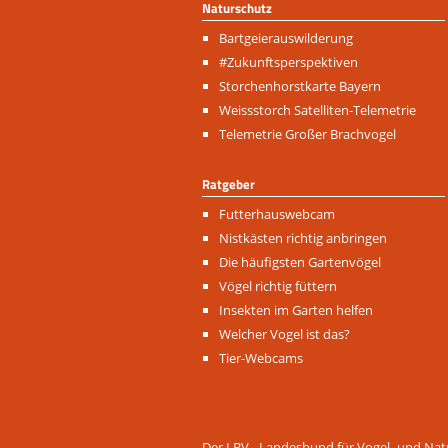
Naturschutz
Navigation
Bartgeierauswilderung
überspringen
#Zukunftsperspektiven
Storchenhorstkarte Bayern
Weissstorch Satelliten-Telemetrie
Telemetrie Großer Brachvogel
Ratgeber
Navigation
Futterhauswebcam
überspringen
Nistkästen richtig anbringen
Die häufigsten Gartenvögel
Vögel richtig füttern
Insekten im Garten helfen
Welcher Vogel ist das?
Tier-Webcams
Der LBV - Landesbund für Vogel- und Natu