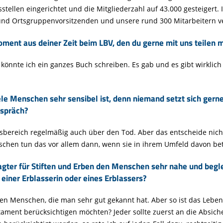
tellen eingerichtet und die Mitgliederzahl auf 43.000 gesteigert.
 und Ortsgruppenvorsitzenden und unsere rund 300 Mitarbeitern ve
ment aus deiner Zeit beim LBV, den du gerne mit uns teilen 
 könnte ich ein ganzes Buch schreiben. Es gab und es gibt wirklic
iele Menschen sehr sensibel ist, denn niemand setzt sich ge
espräch?
tsbereich regelmäßig auch über den Tod. Aber das entscheide nich
schen tun das vor allem dann, wenn sie in ihrem Umfeld davon bet
ter für Stiften und Erben den Menschen sehr nahe und begleit
einer Erblasserin oder eines Erblassers?
 den Menschen, die man sehr gut gekannt hat. Aber so ist das Leben
ament berücksichtigen möchten? Jeder sollte zuerst an die Absich