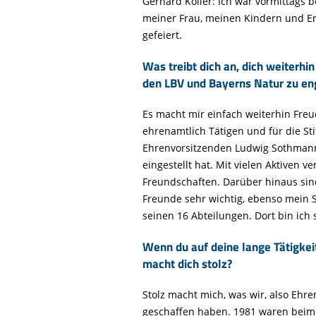
Gerhard Koller: Ich war vormittags 
Life-Natur-Projekte
bestellen
meiner Frau, meinen Kindern und E
Auffangstation
gefeiert.
International
Was treibt dich an, dich weiterhin
den LBV und Bayerns Natur zu en
Es macht mir einfach weiterhin Freud
ehrenamtlich Tätigen und für die Sti
Ehrenvorsitzenden Ludwig Sothmann
eingestellt hat. Mit vielen Aktiven 
Freundschaften. Darüber hinaus sin
Freunde sehr wichtig, ebenso mein Sp
seinen 16 Abteilungen. Dort bin ich 
Wenn du auf deine lange Tätigkei
macht dich stolz?
Stolz macht mich, was wir, also Ehr
geschaffen haben. 1981 waren beim L