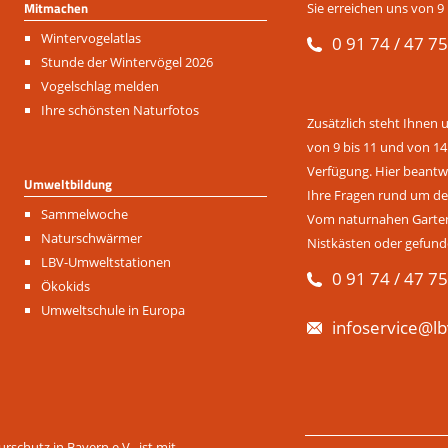
Mitmachen
Sie erreichen uns von 9 
Navigation
Wintervogelatlas
0 91 74 / 47 75
überspringen
Stunde der Wintervögel 2026
Vogelschlag melden
Ihre schönsten Naturfotos
Zusätzlich steht Ihnen 
von 9 bis 11 und von 14
Verfügung. Hier beantwo
Umweltbildung
Ihre Fragen rund um de
Navigation
Sammelwoche
Vom naturnahen Garten 
überspringen
Naturschwärmer
Nistkästen oder gefund
LBV-Umweltstationen
0 91 74 / 47 75
Ökokids
Umweltschule in Europa
infoservice@lb
Navigation
rschutz in Bayern e.V. ist mit