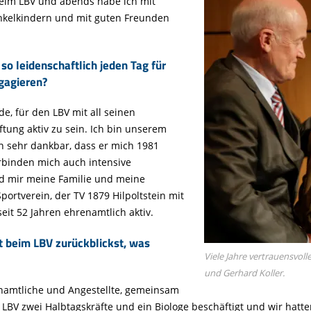
Tier gefunden
Bildungsmaterial
beim LBV und abends habe ich mit
Life-Projekt Keiljungfer
Biologische Vielfalt
Wiesenweihen schützen
FAQs Unternehmenskooperation
nkelkindern und mit guten Freunden
Achtsamkeit &
Fortbildungen
Life-Projekt Kalktuffquellen
Burkina Faso
Naturverträgliche Energiewende
Weißstorch-Horstbetreuer*in
Vogelbeobachtung
Life-Projekt Rohrdommel
Vogelmord
Atomkraft
 so leidenschaftlich jeden Tag für
Gobibär
gagieren?
Flächenversiegelung
Kuckuck
Wald und Forstwirtschaft
e, für den LBV mit all seinen
ftung aktiv zu sein. Ich bin unserem
Kormoran
 sehr dankbar, dass er mich 1981
Moorschutz ist Klimaschutz
verbinden mich auch intensive
Jagd in Bayern
d mir meine Familie und meine
ortverein, der TV 1879 Hilpoltstein mit
Landwirtschaft
seit 52 Jahren ehrenamtlich aktiv.
Lebendige Flüsse
t beim LBV zurückblickst, was
Sichere Stromleitungen
Viele Jahre vertrauensvo
Fischerei
und Gerhard Koller.
enamtliche und Angestellte, gemeinsam
BV zwei Halbtagskräfte und ein Biologe beschäftigt und wir hatte