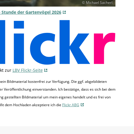
© Michael Sacherl
ie Stunde der Gartenvögel 2026
ekt zur
LBV Flickr-Seite
ein Bildmaterial kostenfrei zur Verfügung. Die ggf. abgebildeten
r Veröffentlichung einverstanden. Ich bestätige, dass es sich bei dem
ng gestellten Bildmaterial um mein eigenes handelt und es frei von
 Mit dem Hochladen akzeptiere ich die
Flickr ABG