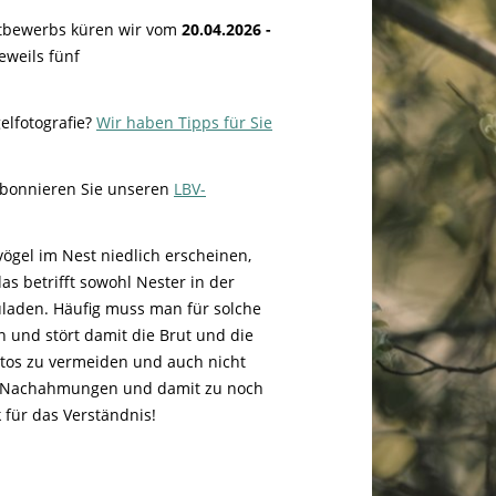
Tier gefunden
Bildungsmaterial
Life-Projekt Keiljungfer
Biologische Vielfalt
Wiesenweihen schützen
FAQs Unternehmenskooperation
tbewerbs küren wir vom
20.04.2026 -
Achtsamkeit &
Fortbildungen
Life-Projekt Kalktuffquellen
Burkina Faso
weils fünf
Naturverträgliche Energiewende
Weißstorch-Horstbetreuer*in
Vogelbeobachtung
Life-Projekt Rohrdommel
Vogelmord
Atomkraft
gelfotografie?
Gobibär
Wir haben Tipps für Sie
Flächenversiegelung
Kuckuck
Wald und Forstwirtschaft
abonnieren Sie unseren
LBV-
Kormoran
Moorschutz ist Klimaschutz
ögel im Nest niedlich erscheinen,
as betrifft sowohl Nester in der
Jagd in Bayern
uladen. Häufig muss man für solche
Landwirtschaft
und stört damit die Brut und die
Lebendige Flüsse
Fotos zu vermeiden und auch nicht
zu Nachahmungen und damit zu noch
Sichere Stromleitungen
für das Verständnis!
Fischerei