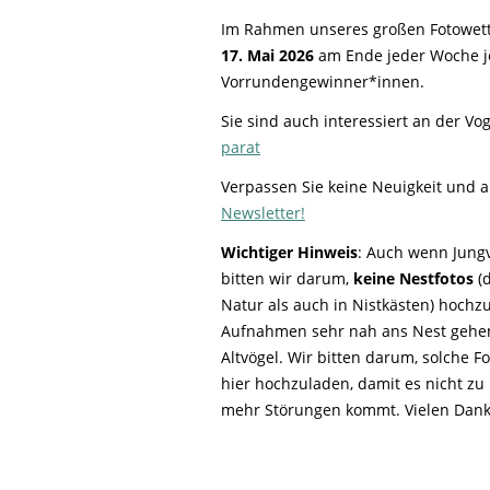
Life-Natur-Projekte
bestellen
Im Rahmen unseres großen Fotowet
Auffangstation
17. Mai 2026
am Ende jeder Woche je
Vorrundengewinner*innen.
International
Sie sind auch interessiert an der Vo
parat
Verpassen Sie keine Neuigkeit und 
Newsletter!
Wichtiger Hinweis
: Auch wenn Jungv
bitten wir darum,
keine Nestfotos
(d
Natur als auch in Nistkästen) hochz
Aufnahmen sehr nah ans Nest gehen 
Altvögel. Wir bitten darum, solche 
hier hochzuladen, damit es nicht 
mehr Störungen kommt. Vielen Dank 