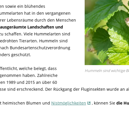
en sowie ein blühendes
ummelarten hat in den vergangenen
ihrer Lebensräume durch den Menschen
 ausgeräumte Landschaften und
u schaffen. Viele Hummelarten sind
 bedrohten Tierarten. Hummeln sind
s nach Bundesartenschutzverordnung
ders geschützt.
fentlicht, welche belegt, dass
Hummeln sind wichtige B
bgenommen haben. Zahlreiche
hen 1989 und 2015 an über 60
se sind erschreckend. Der Rückgang der Fluginsekten wurde an all
it heimischen Blumen und
Nistmöglichkeiten
, können Sie
die H