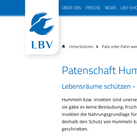
Navigation
ÜBER UNS
PRESSE
NEWS
LBV-SH
überspringen
Über den LBV
Pressemitteilungen
Podcast 
LBV vor Ort
Magazin
Mensche
Mitarbei
Natursc
Schwerpunkte
Podcast
Vorstan
Unterstützen
Pate oder Patin we
Team
Naturfotos
NAJU Vo
100 Jahr
Geschichte
Newsletter
Bayern
Patenschaft Hu
Beirat
Jahresbericht
Freianzeigen
Kurator
Jugendorganisation
Birdlife Newsletter
Lebensräume schützen -
Ehrenam
Arbeitskreise
Hummeln bzw. Insekten sind unerset
Partner
sie gäbe es keine Bestäubung, Früch
Transparenz
Insekten die Nahrungsgrundlage für 
deshalb den Schutz von Hummeln bz
Kontakt
geschrieben.
Gratis Infopaket