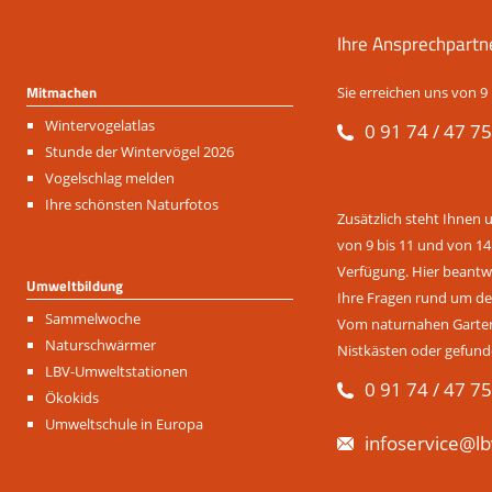
Ihre Ansprechpartn
Mitmachen
Sie erreichen uns von 9 
Navigation
Wintervogelatlas
0 91 74 / 47 75
überspringen
Stunde der Wintervögel 2026
Vogelschlag melden
Ihre schönsten Naturfotos
Zusätzlich steht Ihnen 
von 9 bis 11 und von 14
Verfügung. Hier beantwo
Umweltbildung
Ihre Fragen rund um de
Navigation
Sammelwoche
Vom naturnahen Garten 
überspringen
Naturschwärmer
Nistkästen oder gefund
LBV-Umweltstationen
0 91 74 / 47 75
Ökokids
Umweltschule in Europa
infoservice@lb