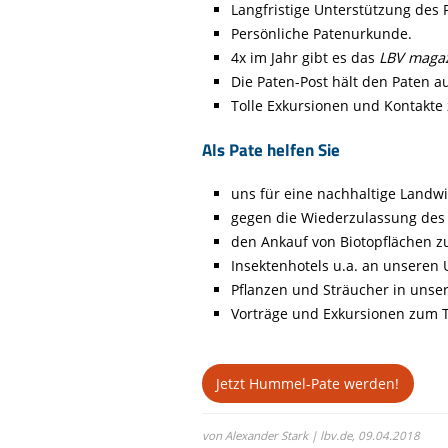
Langfristige Unterstützung des P
Persönliche Patenurkunde.
4x im Jahr gibt es das
LBV maga
Die Paten-Post hält den Paten 
Tolle Exkursionen und Kontakte 
Als Pate helfen Sie
uns für eine nachhaltige Landwi
gegen die Wiederzulassung des 
den Ankauf von Biotopflächen z
Insektenhotels u.a. an unseren 
Pflanzen und Sträucher in unse
Vorträge und Exkursionen zum 
Jetzt Hummel-Pate werden!
von Alexander Stark | lbv.de,
09.04.2018