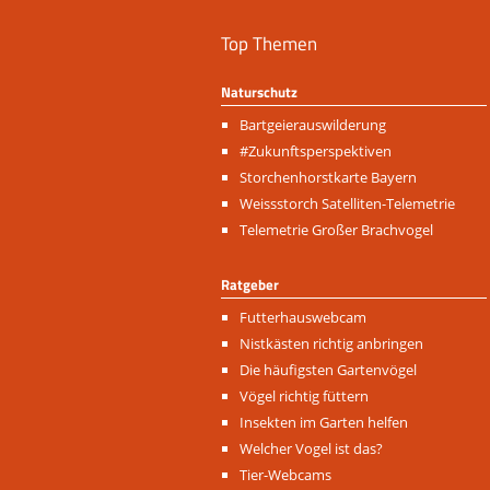
Top Themen
Naturschutz
Navigation
Bartgeierauswilderung
überspringen
#Zukunftsperspektiven
Storchenhorstkarte Bayern
Weissstorch Satelliten-Telemetrie
Telemetrie Großer Brachvogel
Ratgeber
Navigation
Futterhauswebcam
überspringen
Nistkästen richtig anbringen
Die häufigsten Gartenvögel
Vögel richtig füttern
Insekten im Garten helfen
Welcher Vogel ist das?
Tier-Webcams