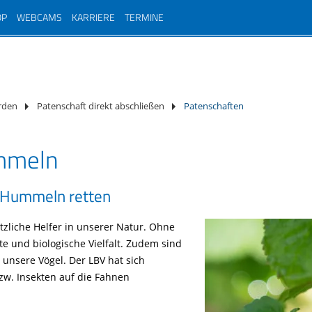
OP
WEBCAMS
KARRIERE
TERMINE
-
n im
ter
hutz
d
rden
Patenschaft direkt abschließen
Patenschaften
rstand
e
mmeln
ium
 Hummeln retten
tliche
zliche Helfer in unserer Natur. Ohne
te und biologische Vielfalt. Zudem sind
unsere Vögel. Der LBV hat sich
w. Insekten auf die Fahnen