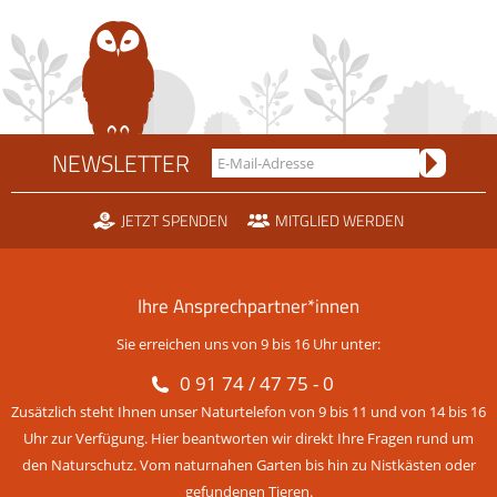
NEWSLETTER
JETZT SPENDEN
MITGLIED WERDEN
Ihre Ansprechpartner*innen
Sie erreichen uns von 9 bis 16 Uhr unter:
0 91 74 / 47 75 - 0
Zusätzlich steht Ihnen unser Naturtelefon von 9 bis 11 und von 14 bis 16
Uhr zur Verfügung. Hier beantworten wir direkt Ihre Fragen rund um
den Naturschutz. Vom naturnahen Garten bis hin zu Nistkästen oder
gefundenen Tieren.