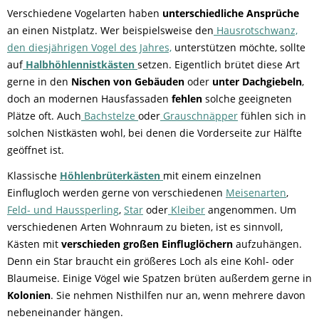
Verschiedene Vogelarten haben
unterschiedliche Ansprüche
an einen Nistplatz. Wer beispielsweise den
Hausrotschwanz,
den diesjährigen Vogel des Jahres,
unterstützen möchte, sollte
auf
Halbhöhlennistkästen
setzen. Eigentlich brütet diese Art
gerne in den
Nischen von Gebäuden
oder
unter Dachgiebeln
,
doch an modernen Hausfassaden
fehlen
solche geeigneten
Plätze oft. Auch
Bachstelze
oder
Grauschnäpper
fühlen sich in
solchen Nistkästen wohl, bei denen die Vorderseite zur Hälfte
geöffnet ist.
Klassische
Höhlenbrüterkästen
mit einem einzelnen
Einflugloch werden gerne von verschiedenen
Meisenarten
,
Feld- und Haussperling
,
Star
oder
Kleiber
angenommen. Um
verschiedenen Arten Wohnraum zu bieten, ist es sinnvoll,
Kästen mit
verschieden großen Einfluglöchern
aufzuhängen.
Denn ein Star braucht ein größeres Loch als eine Kohl- oder
Blaumeise. Einige Vögel wie Spatzen brüten außerdem gerne in
Kolonien
. Sie nehmen Nisthilfen nur an, wenn mehrere davon
nebeneinander hängen.