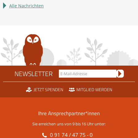
LBV
Alle Nachrichten
sucht
Bundesfreiwillige
NEWSLETTER
JETZT SPENDEN
MITGLIED WERDEN
Ihre Ansprechpartner*innen
Sie erreichen uns von 9 bis 16 Uhr unter:
0 91 74 / 47 75 - 0