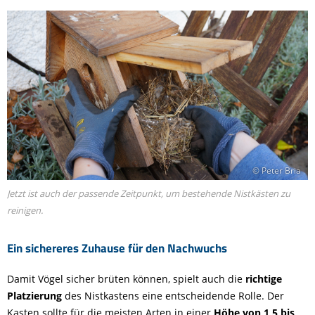
© Peter Bria
Jetzt ist auch der passende Zeitpunkt, um bestehende Nistkästen zu
reinigen.
Ein sichereres Zuhause für den Nachwuchs
Damit Vögel sicher brüten können, spielt auch die
richtige
Platzierung
des Nistkastens eine entscheidende Rolle. Der
Kasten sollte für die meisten Arten in einer
Höhe von 1,5 bis