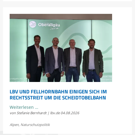
Heuschrecken
erleben
LBV UND FELLHORNBAHN EINIGEN SICH IM
RECHTSSTREIT UM DIE SCHEIDTOBELBAHN
LBV
Weiterlesen …
von Stefanie Bernhardt | lbv.de
04.08.2026
und
Fellhornbahn
Alpen
,
Naturschutzpolitik
einigen