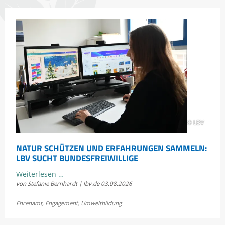
sich
im
Rechtsstreit
um
die
Scheidtobelbahn
© LBV
NATUR SCHÜTZEN UND ERFAHRUNGEN SAMMELN:
LBV SUCHT BUNDESFREIWILLIGE
Natur
Weiterlesen …
von Stefanie Bernhardt | lbv.de
03.08.2026
schützen
und
Ehrenamt
,
Engagement
,
Umweltbildung
Erfahrungen
sammeln: