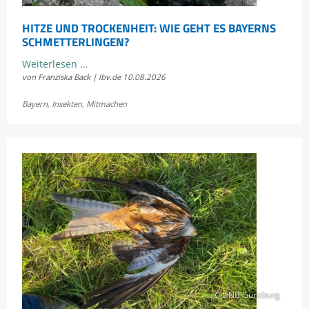
HITZE UND TROCKENHEIT: WIE GEHT ES BAYERNS
SCHMETTERLINGEN?
Hitze
Weiterlesen …
von Franziska Back | lbv.de
10.08.2026
und
Trockenheit:
Bayern
,
Insekten
,
Mitmachen
Wie
geht
es
Bayerns
Schmetterlingen?
© UNB Günzburg