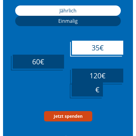
Jährlich
Einmalig
35€
60€
120€
____
Jetzt spenden