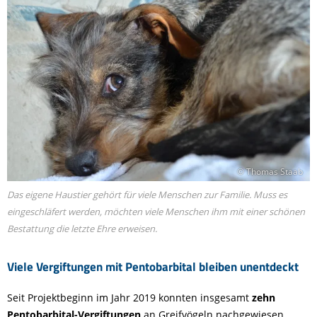
© Thomas Staab
Das eigene Haustier gehört für viele Menschen zur Familie. Muss es
eingeschläfert werden, möchten viele Menschen ihm mit einer schönen
Bestattung die letzte Ehre erweisen.
Viele Vergiftungen mit Pentobarbital bleiben unentdeckt
Seit Projektbeginn im Jahr 2019 konnten insgesamt
zehn
Pentobarbital-Vergiftungen
an Greifvögeln nachgewiesen