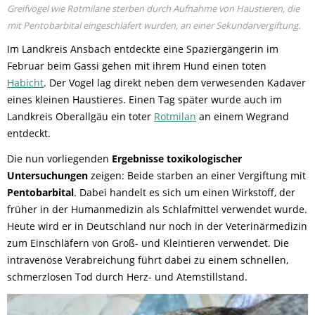
Greifvögel wie Rotmilane sterben durch Aufnahme von Haustieren, die
mit Pentobarbital eingeschläfert wurden, an einer Sekundarvergiftung.
Im Landkreis Ansbach entdeckte eine Spaziergängerin im
Februar beim Gassi gehen mit ihrem Hund einen toten
Habicht
. Der Vogel lag direkt neben dem verwesenden Kadaver
eines kleinen Haustieres. Einen Tag später wurde auch im
Landkreis Oberallgäu ein toter
Rotmilan
an einem Wegrand
entdeckt.
Die nun vorliegenden
Ergebnisse toxikologischer
Untersuchungen
zeigen: Beide starben an einer Vergiftung mit
Pentobarbital
. Dabei handelt es sich um einen Wirkstoff, der
früher in der Humanmedizin als Schlafmittel verwendet wurde.
Heute wird er in Deutschland nur noch in der Veterinärmedizin
zum Einschläfern von Groß- und Kleintieren verwendet. Die
intravenöse Verabreichung führt dabei zu einem schnellen,
schmerzlosen Tod durch Herz- und Atemstillstand
.