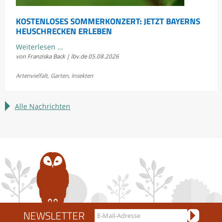
KOSTENLOSES SOMMERKONZERT: JETZT BAYERNS
HEUSCHRECKEN ERLEBEN
Kostenloses
Weiterlesen …
von Franziska Back | lbv.de
05.08.2026
Sommerkonzert:
Jetzt
Artenvielfalt
,
Garten
,
Insekten
Bayerns
Heuschrecken
erleben
Alle Nachrichten
NEWSLETTER