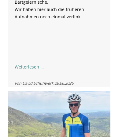
Bartgeiernische.
Wir haben hier auch die früheren
Aufnahmen noch einmal verlinkt.
Aufnahme
Weiterlesen …
vom
Aufstieg
von David Schuhwerk
26.06.2026
und
der
Auswilderung
2026