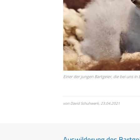
Life-Natur-Projekte
bestellen
Auffangstation
International
Einer der jungen Bartgeier, die bei uns 
von David Schuhwerk,
23.04.2021
Auswilderung des Bartgei