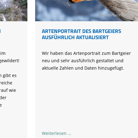
Alosa
fliegt
ruedi Weyrich
© Hansruedi Weyrich
früh
aus!
M
ARTENPORTRAIT DES BARTGEIERS
AUSFÜHRLICH AKTUALISIERT
 im
Wir haben das Artenportrait zum Bartgeier
ewildert!
neu und sehr ausführlich gestaltet und
aktuelle Zahlen und Daten hinzugefügt.
 gibt es
reiche
rauf wie
der
e
Artenportrait
Weiterlesen …