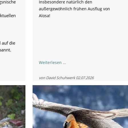
gsnische
Insbesondere natürlich den
außergewöhnlich frühen Ausflug von
ktuellen
Alosa!
d auf die
annt.
Statusupdate
Weiterlesen …
1-
26:
von David Schuhwerk
02.07.2026
Die
ersten
Tage
nach
der
Auswilderung
-