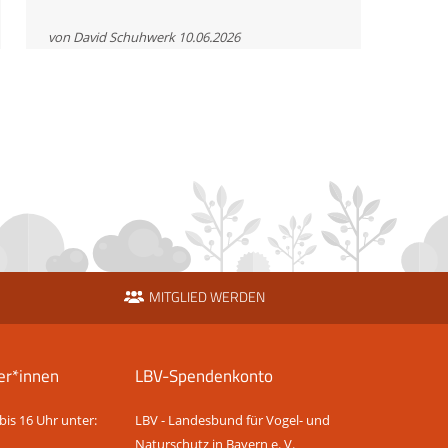
Radtour
für
von David Schuhwerk
10.06.2026
den
Bartgeier
MITGLIED WERDEN
er*innen
LBV-Spendenkonto
bis 16 Uhr unter:
LBV - Landesbund für Vogel- und
Naturschutz in Bayern e. V.