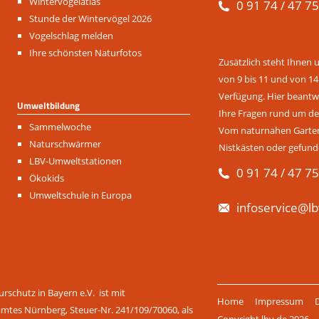
Navigation
Wintervogelatlas
0 91 74 / 47 75
überspringen
Stunde der Wintervögel 2026
Vogelschlag melden
Ihre schönsten Naturfotos
Zusätzlich steht Ihnen 
von 9 bis 11 und von 14
Verfügung. Hier beantwo
Umweltbildung
Ihre Fragen rund um de
Navigation
Sammelwoche
Vom naturnahen Garten 
überspringen
Naturschwärmer
Nistkästen oder gefund
LBV-Umweltstationen
0 91 74 / 47 75
Ökokids
Umweltschule in Europa
infoservice@lb
Navigation
rschutz in Bayern e.V. ist mit
Home
Impressum
überspringen
amtes Nürnberg, Steuer-Nr. 241/109/70060, als