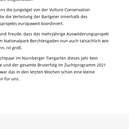
Ringfunde bayerischer Zugvögel
Forschungsprojekte zum Mitmachen
Die häufigsten Wintervögel
Mulchen
Blühflächen anlegen
Fledermaus gefunden
Feuersalamander - praktische
Umweltstation Wiesmühl mit
Leuzismus
Schulgarten-Wettbewerb Bayern
ns die Jungvögel von der Vulture Conservation
Die wichtigsten Zugvögel
Rechtliches zum naturnahen Garten
Schutzmaßnahmen
Außenstelle Übersee
die die Verteilung der Bartgeier innerhalb des
Igel gefunden
Naturschauspiel Starenschwärme
Alltagskompetenzen - Schule fürs Leben
Die wichtigsten Alpenvögel
projekts europaweit koordiniert.
Gärtnern ohne Torf
Richtiges Verhalten bei Bodenbrütern
Eichhörnchen gefunden - Erste Hilfe
Kraniche über Bayern
Die wichtigsten Wasservögel
 und Freude, dass das mehrjährige Auswilderungsprojekt
Gefahren durch Feuer
Geocaching: Konfliktvermeidung
Vogel des Jahres
 Nationalpark Berchtesgaden nun auch tatsächlich wie
Leicht verwechselbar
Gartensünden
n, ist groß.
tpaar im Nürnberger Tiergarten dieses Jahr kein
te und der gesamte Bruterfolg im Zuchtprogramm 2021
 war das in den letzten Wochen schon eine kleine
n für uns.