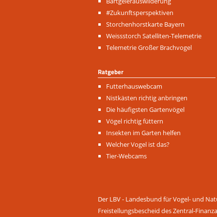
Navigation
Bartgeierauswilderung
überspringen
#Zukunftsperspektiven
Storchenhorstkarte Bayern
Weissstorch Satelliten-Telemetrie
Telemetrie Großer Brachvogel
Ratgeber
Navigation
Futterhauswebcam
überspringen
Nistkästen richtig anbringen
Die häufigsten Gartenvögel
Vögel richtig füttern
Insekten im Garten helfen
Welcher Vogel ist das?
Tier-Webcams
Der LBV - Landesbund für Vogel- und Natu
Freistellungsbescheid des Zentral-Finanz