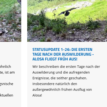
tgeierwebcam
© LBV-NPV-Bartgeierwebcam
STATUSUPDATE 1-26: DIE ERSTEN
TAGE NACH DER AUSWILDERUNG -
ALOSA FLIEGT FRÜH AUS!
hnlich
Wir beschreiben die ersten Tage nach der
te, ist am
Auswilderung und die aufregenden
Ereignisse, die seither geschahen.
gsnische
Insbesondere natürlich den
außergewöhnlich frühen Ausflug von
ktuellen
Alosa!