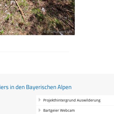
© D. Schuhwerk LBV
ers in den Bayerischen Alpen
Navigation
Projekthintergrund Auswilderung
überspringen
Bartgeier Webcam