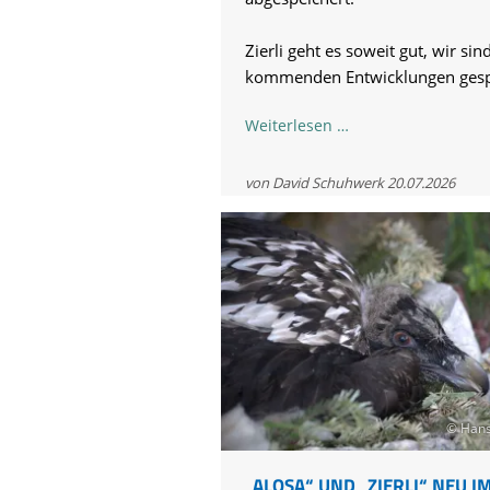
Zierli geht es soweit gut, wir sin
kommenden Entwicklungen gesp
Zierli
Weiterlesen …
ist
ausgeflogen!
von David Schuhwerk
20.07.2026
© Hans
„ALOSA“ UND „ZIERLI“ NEU I