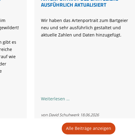
AUSFÜHRLICH AKTUALISIERT
 im
Wir haben das Artenportrait zum Bartgeier
ewildert!
neu und sehr ausführlich gestaltet und
aktuelle Zahlen und Daten hinzugefügt.
 gibt es
reiche
rauf wie
der
e
Artenportrait
Weiterlesen …
des
Bartgeiers
von David Schuhwerk
18.06.2026
ausführlich
aktualisiert
Alle Beiträge anzeigen