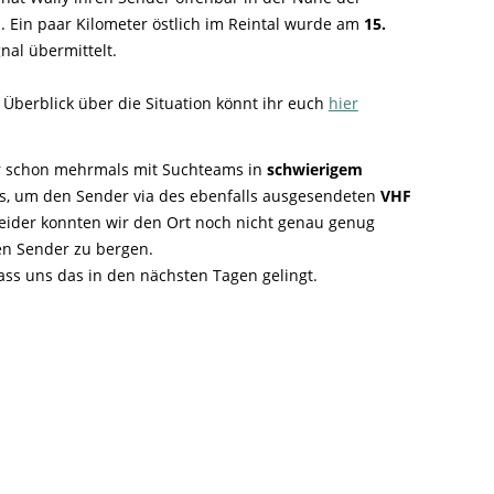
Ringfunde bayerischer Zugvögel
Forschungsprojekte zum Mitmachen
Die häufigsten Wintervögel
Mulchen
Blühflächen anlegen
. Ein paar Kilometer östlich im Reintal wurde am
15.
Fledermaus gefunden
Feuersalamander - praktische
Umweltstation Wiesmühl mit
Leuzismus
Schulgarten-Wettbewerb Bayern
Die wichtigsten Zugvögel
gnal übermittelt.
Rechtliches zum naturnahen Garten
Schutzmaßnahmen
Außenstelle Übersee
Igel gefunden
Naturschauspiel Starenschwärme
Alltagskompetenzen - Schule fürs Leben
Die wichtigsten Alpenvögel
Gärtnern ohne Torf
Richtiges Verhalten bei Bodenbrütern
Eichhörnchen gefunden - Erste Hilfe
n Überblick über die Situation könnt ihr euch
hier
Kraniche über Bayern
Die wichtigsten Wasservögel
Gefahren durch Feuer
Geocaching: Konfliktvermeidung
Vogel des Jahres
Leicht verwechselbar
Gartensünden
r schon mehrmals mit Suchteams in
schwierigem
, um den Sender via des ebenfalls ausgesendeten
VHF
Leider konnten wir den Ort noch nicht genau genug
den Sender zu bergen.
ass uns das in den nächsten Tagen gelingt.