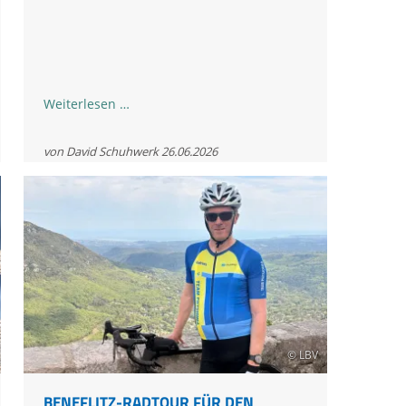
Aufnahme
Weiterlesen …
vom
Aufstieg
von David Schuhwerk
26.06.2026
und
der
Auswilderung
2026
© LBV
BENEFLITZ-RADTOUR FÜR DEN