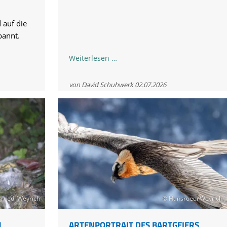
d auf die
annt.
Statusupdate
Weiterlesen …
1-
26:
von David Schuhwerk
02.07.2026
Die
ersten
Tage
nach
der
Auswilderung
-
Alosa
fliegt
ruedi Weyrich
© Hansruedi Weyrich
früh
aus!
M
ARTENPORTRAIT DES BARTGEIERS