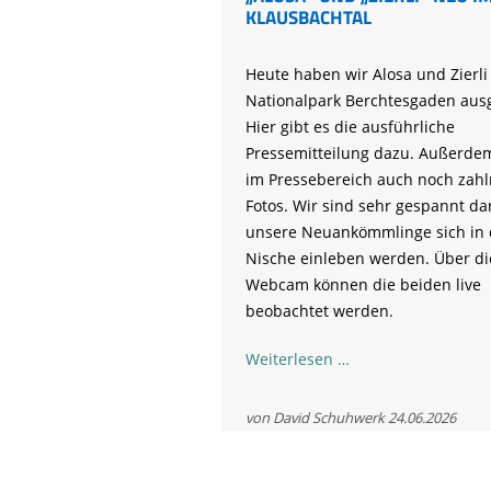
KLAUSBACHTAL
Heute haben wir Alosa und Zierli
Nationalpark Berchtesgaden ausg
Hier gibt es die ausführliche
Pressemitteilung dazu. Außerdem
im Pressebereich auch noch zahl
Fotos. Wir sind sehr gespannt da
unsere Neuankömmlinge sich in 
Nische einleben werden. Über di
Webcam können die beiden live
beobachtet werden.
„Alosa“
Weiterlesen …
und
„Zierli“
von David Schuhwerk
24.06.2026
neu
im
Klausbachtal