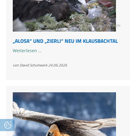
© Hansruedi Weyrich
„ALOSA“ UND „ZIERLI“ NEU IM KLAUSBACHTAL
„Alosa“
Weiterlesen …
und
„Zierli“
von David Schuhwerk
24.06.2026
neu
im
Klausbachtal