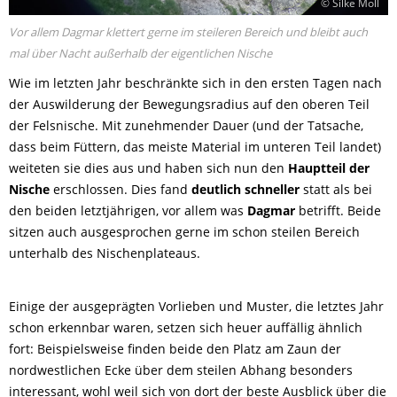
© Silke Moll
Vor allem Dagmar klettert gerne im steileren Bereich und bleibt auch
mal über Nacht außerhalb der eigentlichen Nische
Wie im letzten Jahr beschränkte sich in den ersten Tagen nach
der Auswilderung der Bewegungsradius auf den oberen Teil
der Felsnische. Mit zunehmender Dauer (und der Tatsache,
dass beim Füttern, das meiste Material im unteren Teil landet)
weiteten sie dies aus und haben sich nun den
Hauptteil der
Nische
erschlossen. Dies fand
deutlich schneller
statt als bei
den beiden letztjährigen, vor allem was
Dagmar
betrifft. Beide
sitzen auch ausgesprochen gerne im schon steilen Bereich
unterhalb des Nischenplateaus.
Einige der ausgeprägten Vorlieben und Muster, die letztes Jahr
schon erkennbar waren, setzen sich heuer auffällig ähnlich
fort: Beispielsweise finden beide den Platz am Zaun der
nordwestlichen Ecke über dem steilen Abhang besonders
interessant, wohl weil sich von dort der beste Ausblick über die