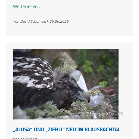
Aufnahme
Weiterlesen …
vom
Aufstieg
von David Schuhwerk
26.06.2026
und
der
Auswilderung
2026
© Hansruedi Weyrich
„ALOSA“ UND „ZIERLI“ NEU IM KLAUSBACHTAL
„Alosa“