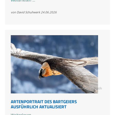
Weiterlesen …
und
„Zierli“
von David Schuhwerk
24.06.2026
neu
im
Klausbachtal
© Hansruedi Weyrich
ARTENPORTRAIT DES BARTGEIERS
AUSFÜHRLICH AKTUALISIERT
Artenportrait
Weiterlesen …