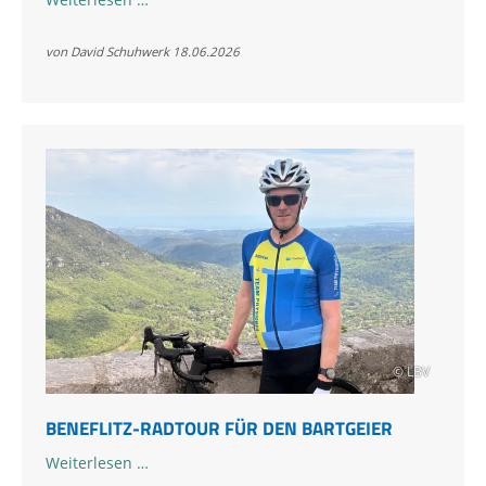
des
Bartgeiers
von David Schuhwerk
18.06.2026
ausführlich
aktualisiert
© LBV
BENEFLITZ-RADTOUR FÜR DEN BARTGEIER
Beneflitz-
Weiterlesen …