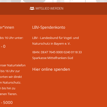
MITGLIED WERDEN
er*innen
LBV-Spendenkonto
bis 16 Uhr unter:
LBV - Landesbund für Vogel- und
Naturschutz in Bayern e. V.
 - 0
IBAN: DE47 7645 0000 0240 0118 33
Sparkasse Mittelfranken-Süd
unser Naturtelefon
Hier online spenden
 bis 16 Uhr zur
rten wir direkt
n Naturschutz.
bis hin zu
enen Tieren.
 - 5000