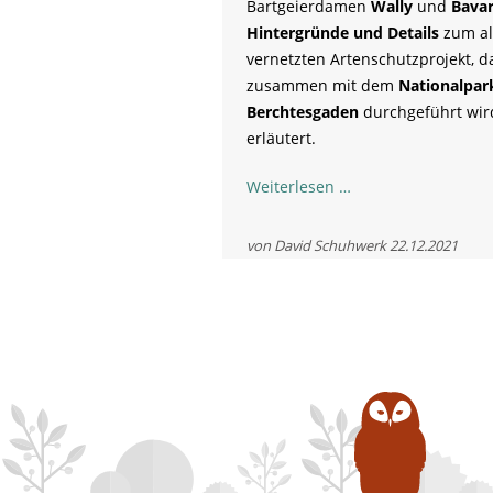
Bartgeierdamen
Wally
und
Bavar
Hintergründe und Details
zum al
vernetzten Artenschutzprojekt, d
zusammen mit dem
Nationalpar
Berchtesgaden
durchgeführt wir
erläutert.
Online
Weiterlesen …
Vortrag
zum
von David Schuhwerk
22.12.2021
Bartgeier
Wiederansiedlungs
-
Toni
Wegscheider