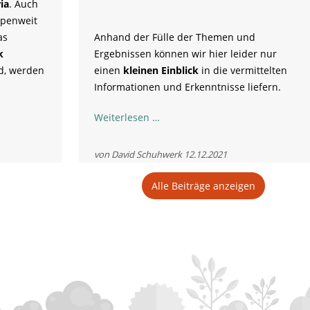
ia
. Auch
penweit
as
Anhand der Fülle der Themen und
k
Ergebnissen können wir hier leider nur
d, werden
einen
kleinen Einblick
in die vermittelten
Informationen und Erkenntnisse liefern.
Annual
Weiterlesen …
Bearded
Vulture
von David Schuhwerk
12.12.2021
Meeting
projekt
in
Alle Beiträge anzeigen
Die,
Frankreich