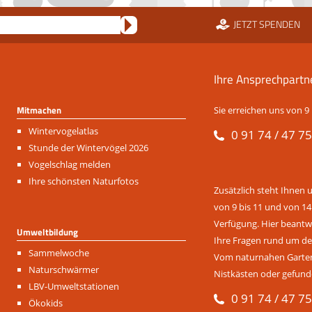
JETZT SPENDEN
Ihre Ansprechpartn
Mitmachen
Sie erreichen uns von 9 
Navigation
Wintervogelatlas
0 91 74 / 47 75
überspringen
Stunde der Wintervögel 2026
Vogelschlag melden
Ihre schönsten Naturfotos
Zusätzlich steht Ihnen 
von 9 bis 11 und von 14
Verfügung. Hier beantwo
Umweltbildung
Ihre Fragen rund um de
Navigation
Sammelwoche
Vom naturnahen Garten 
überspringen
Naturschwärmer
Nistkästen oder gefund
LBV-Umweltstationen
0 91 74 / 47 75
Ökokids