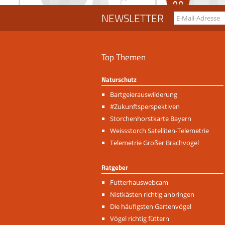
NEWSLETTER
Top Themen
Naturschutz
Navigation
Bartgeierauswilderung
überspringen
#Zukunftsperspektiven
Storchenhorstkarte Bayern
Weissstorch Satelliten-Telemetrie
Telemetrie Großer Brachvogel
Ratgeber
Navigation
Futterhauswebcam
überspringen
Nistkästen richtig anbringen
Die häufigsten Gartenvögel
Vögel richtig füttern