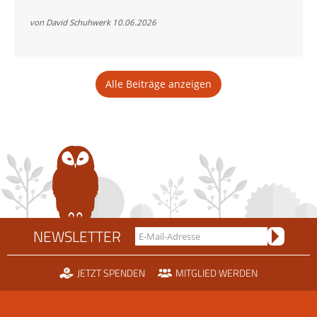
Radtour
für
von David Schuhwerk
10.06.2026
den
Bartgeier
Alle Beiträge anzeigen
NEWSLETTER
JETZT SPENDEN
MITGLIED WERDEN