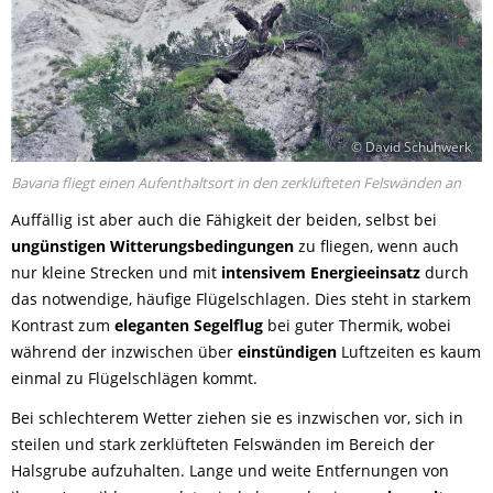
© David Schuhwerk
Bavaria fliegt einen Aufenthaltsort in den zerklüfteten Felswänden an
Auffällig ist aber auch die Fähigkeit der beiden, selbst bei
ungünstigen Witterungsbedingungen
zu fliegen, wenn auch
nur kleine Strecken und mit
intensivem Energieeinsatz
durch
das notwendige, häufige Flügelschlagen. Dies steht in starkem
Kontrast zum
eleganten Segelflug
bei guter Thermik, wobei
während der inzwischen über
einstündigen
Luftzeiten es kaum
einmal zu Flügelschlägen kommt.
Bei schlechterem Wetter ziehen sie es inzwischen vor, sich in
steilen und stark zerklüfteten Felswänden im Bereich der
Halsgrube aufzuhalten. Lange und weite Entfernungen von