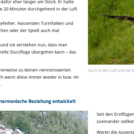
dafür eher länger am Stück. Er hatte
ie 20 Minuten durchgehend in der Luft
efeilter. Hassenden Turmfalken und
chen oder der Spieß auch mal
r und sie verstehen nun, dass man
nelle Sturzflüge übergehen kann – das
icherweise zu keinen nennenswerten
Auch in der Luft sind die
ch wenn diese immer wieder in bzw. im
.
 harmonische Beziehung entwickelt
Seit den Erstflüge
zueinander vollk
Waren die Ausein