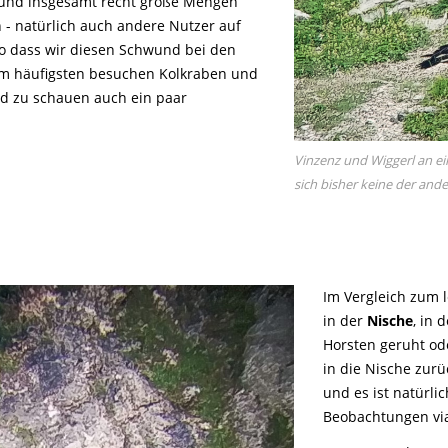
 und insgesamt recht große Mengen
en - natürlich auch andere Nutzer auf
o dass wir diesen Schwund bei den
m häufigsten besuchen Kolkraben und
nd zu schauen auch ein paar
Vinzenz und Wiggerl an ei
sich bisher keine der ande
Im Vergleich zum l
in der
Nische
, in 
Horsten geruht od
in die Nische zurü
und es ist natürli
Beobachtungen vi