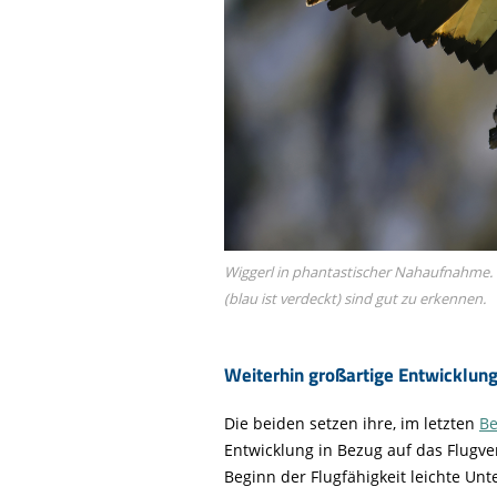
Life-Natur-Projekte
bestellen
Auffangstation
International
Wiggerl in phantastischer Nahaufnahme. 
(blau ist verdeckt) sind gut zu erkennen.
Weiterhin großartige Entwicklung
Die beiden setzen ihre, im letzten
Be
Entwicklung in Bezug auf das Flugver
Beginn der Flugfähigkeit leichte Un