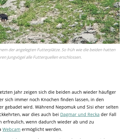
© Sonja Deißler
nem der angelegten Futterplätze. So früh wie die beiden hatten
ren Jungvögel alle Futterquellen erschlossen.
etzten Jahr zeigen sich die beiden auch wieder häufiger
der sich immer noch Knochen finden lassen, in den
er gebadet wird. Während Nepomuk und Sisi eher selten
ckkehrten, war dies auch bei
Dagmar und Recka
der Fall
ch erfreulich, wenn dadurch wieder ab und zu
a
Webcam
ermöglicht werden.