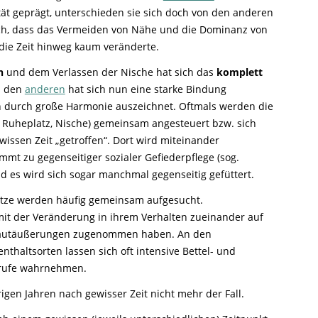
tät geprägt, unterschieden sie sich doch von den anderen
ch, dass das Vermeiden von Nähe und die Dominanz von
 die Zeit hinweg kaum veränderte.
n
und dem Verlassen der Nische hat sich das
komplett
i den
anderen
hat sich nun eine starke Bindung
ich durch große Harmonie auszeichnet. Oftmals werden die
e, Ruheplatz, Nische) gemeinsam angesteuert bzw. sich
wissen Zeit „getroffen“. Dort wird miteinander
mmt zu gegenseitiger sozialer Gefiederpflege (sog.
d es wird sich sogar manchmal gegenseitig gefüttert.
ätze werden häufig gemeinsam aufgesucht.
s mit der Veränderung in ihrem Verhalten zueinander auf
Lautäußerungen zugenommen haben. An den
haltsorten lassen sich oft intensive Bettel- und
rufe wahrnehmen.
igen Jahren nach gewisser Zeit nicht mehr der Fall.