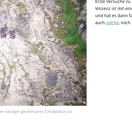
Erste Versuche zu
Vinzenz ist mit e
und hat es dann fa
auch
solche
, noch
© Sonja Deißler
hen häufiger gemeinsame Schlafplätze aus.