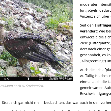
moderater Intensi
Jungvögeln dadur
Vinzenz sich über
Seit den
Erstflüge
verändert
: Wie be
entwickelt, die s
Ziele (Futterplätz
dort nach einer ge
geschnäbelt, es ko
„Allogrooming“) un
Auch die Schlafpl
Auffällig ist, das
© NPV und LBV
einmal auch die 
s kaum noch zu Streitereien.
gemeinsamen Aufent
Beschwichtigungs
 lässt sich gar nicht mehr beobachten, das war auch in den vorher