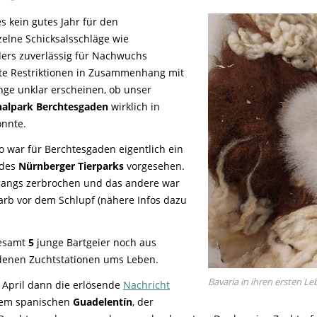
es kein gutes Jahr für den
elne Schicksalsschläge wie
ders zuverlässig für Nachwuchs
e Restriktionen in Zusammenhang mit
nge unklar erscheinen, ob unser
nalpark Berchtesgaden
wirklich in
onnte.
o war für Berchtesgaden eigentlich ein
 des
Nürnberger Tierparks
vorgesehen.
rgangs zerbrochen und das andere war
arb vor dem Schlupf (nähere Infos dazu
gesamt
5
junge Bartgeier noch aus
denen Zuchtstationen ums Leben.
Bavaria in ihren ersten L
 April dann die erlösende
Nachricht
 dem spanischen
Guadelentín
, der