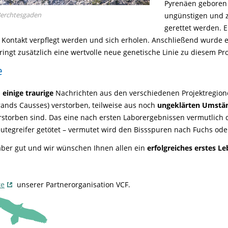
Pyrenäen geboren w
Berchtesgaden
ungünstigen und z
gerettet werden. E
Kontakt verpflegt werden und sich erholen. Anschließend wurde e
ringt zusätzlich eine wertvolle neue genetische Linie zu diesem Pro
e
h
einige traurige
Nachrichten aus den verschiedenen Projektregion
Grands Causses) verstorben, teilweise aus noch
ungeklärten Umstä
rstorben sind. Das eine nach ersten Laborergebnissen vermutlich 
tegreifer getötet – vermutet wird den Bissspuren nach Fuchs oder
aber gut und wir wünschen Ihnen allen ein
erfolgreiches erstes Le
te
unserer Partnerorganisation VCF.