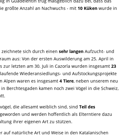
lg in Guadelentín trug maßgeblich dazu bei, dass das
die größte Anzahl an Nachwuchs - mit
10 Küken
wurde in
n zeichnete sich durch einen
sehr langen
Aufzucht- und
raum aus: Von der ersten Auswilderung am 25. April in
 zur letzten am 30. Juli in Cazorla wurden insgesamt
23
laufende Wiederansiedlungs- und Aufstockungsprojekte
en Alpen waren es insgesamt
4 Tiere
, neben unserem neu
t in Berchtesgaden kamen noch zwei Vögel in die Schweiz,
tt.
ögel, die allesamt weiblich sind, sind
Teil des
geworden und werden hoffentlich als Elterntiere dazu
altung ihrer eigenen Art zu stützen.
r auf natürliche Art und Weise in den Katalanischen