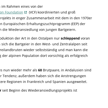
Ringfunde bayerischer Zugvögel
Forschungsprojekte zum Mitmachen
Die häufigsten Wintervögel
Mulchen
Blühflächen anlegen
Fledermaus gefunden
n im Rahmen eines von der
Feuersalamander - praktische
Umweltstation Wiesmühl mit
Leuzismus
Schulgarten-Wettbewerb Bayern
Die wichtigsten Zugvögel
Rechtliches zum naturnahen Garten
ion Foundation
Schutzmaßnahmen
(VCF) koordinierten und groß
Außenstelle Übersee
Igel gefunden
Naturschauspiel Starenschwärme
Alltagskompetenzen - Schule fürs Leben
rojekts in enger Zusammenarbeit mit dem in den 1970er
Die wichtigsten Alpenvögel
Gärtnern ohne Torf
Richtiges Verhalten bei Bodenbrütern
Eichhörnchen gefunden - Erste Hilfe
en Europäischen Erhaltungszuchtprogramm (EEP) der
Kraniche über Bayern
Die wichtigsten Wasservögel
Gefahren durch Feuer
Geocaching: Konfliktvermeidung
 die Wiederansiedlung von jungen Bartgeiern.
Vogel des Jahres
Leicht verwechselbar
Gartensünden
duktion der Art in den Ostalpen nur
schleppend
voran
sich die Bartgeier in den West- und Zentralalpen seit
reilandbruten wieder selbstständig und man kann die
g der alpinen Population dort vorsichtig als erfolgreich
 es nun wieder mehr als
60
Brutpaare, in Andalusien sind
der Tendenz, außerdem haben sich die Anstrengungen
tere Regionen in Frankreich und Spanien ausgeweitet.
r
seit Beginn des Wiederansiedlungsprojekts ist