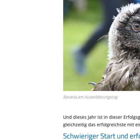
Life-Natur-Projekte
bestellen
Auffangstation
International
Bavaria am Auswilderungstag
Und dieses Jahr ist in dieser Erfol
gleichzeitig das erfolgreichste mit 
Schwieriger Start und er