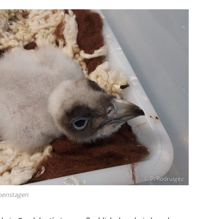
© P. Rodruigez
ebenstagen