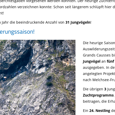
r Berchtesgaden vorgesehen werden konnten. Der heurige Zuchterfo
ordzahlen verzeichnen konnte: Schon seit längerem schlüpft hier 
ht!
m Jahr die beeindruckende Anzahl von
31 Jungvögeln
!
derungssaison!
Die heurige Saiso
Auswilderungszeit
Grands Causses bis
Jungvögel
an
fünf
ausgegeben. In d
angelegten Projek
nach Melchsee-Fru
Die übrigen
3
Jungv
Zuchtprogramms
beitragen, die Erh
Ein
24. Nestling
de
© Richard Straub