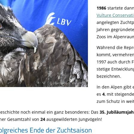
Tier gefunden
Bildungsmaterial
Life-Projekt Keiljungfer
Biologische Vielfalt
Wiesenweihen schützen
FAQs Unternehmenskooperation
1986
startete dan
Achtsamkeit &
Fortbildungen
Life-Projekt Kalktuffquellen
Burkina Faso
Vulture Conservat
Naturverträgliche Energiewende
Weißstorch-Horstbetreuer*in
Vogelbeobachtung
angelegten Zuchtp
Life-Projekt Rohrdommel
Vogelmord
Atomkraft
Jahren gegründet
Gobibär
Flächenversiegelung
Zoos im Alpenraum
Kuckuck
Wald und Forstwirtschaft
Während die Repro
kommt, vermehren 
Kormoran
1997 auch durch F
Moorschutz ist Klimaschutz
stetige Entwicklun
bezeichnen.
Jagd in Bayern
© Hansruedi Weyrich
Landwirtschaft
In den Alpen gibt
es
4
, mit steigen
Lebendige Flüsse
zum Schutz in wei
Sichere Stromleitungen
gsgeschichte noch einmal ein ganz besonderes: Das
35. Jubiläumsjah
Fischerei
einer Gesamtzahl von
24
ausgewilderten Jungvögeln!
folgreiches Ende der Zuchtsaison