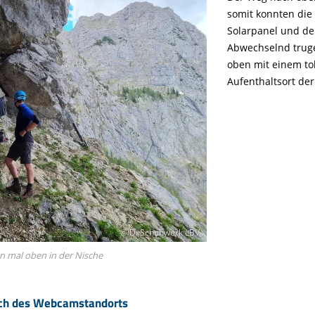
somit konnten die
Solarpanel und dem
Abwechselnd truge
oben mit einem to
Aufenthaltsort de
© D. Schuhwerk LBV
on mal oben in der Nische
ich des Webcamstandorts