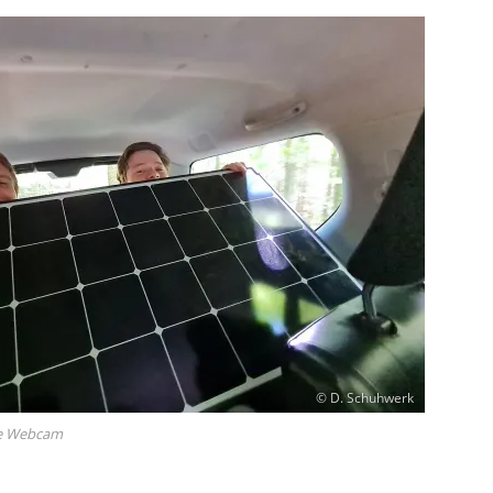
© D. Schuhwerk
ie Webcam