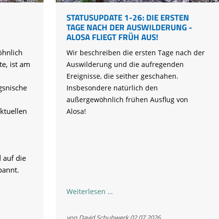
STATUSUPDATE 1-26: DIE ERSTEN
TAGE NACH DER AUSWILDERUNG -
ALOSA FLIEGT FRÜH AUS!
hnlich
Wir beschreiben die ersten Tage nach der
te, ist am
Auswilderung und die aufregenden
Ereignisse, die seither geschahen.
gsnische
Insbesondere natürlich den
außergewöhnlich frühen Ausflug von
ktuellen
Alosa!
d auf die
annt.
Statusupdate
Weiterlesen …
1-
26:
von David Schuhwerk
02.07.2026