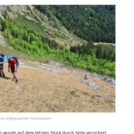
© D. Schuhwerk LBV
it vollgepackten Rucksäcken
 wurde auf dem letzten Stück durch Seile versichert,