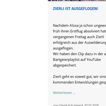
ZIERLI IST AUSGEFLOGEN!
Nachdem Alosa ja schon ungewö
früh ihren Erstflug absolviert hat
vergangenen Freitag auch Zierli
erfolgreich aus der Auswilderun
ausgeflogen.
Wir haben den Clip dazu in der a
Bartgeierplaylist auf YouTube
abgespeichert.
Zierli geht es soweit gut, wir sin
kommenden Entwicklungen gesp
Zierli
Weiterlesen …
ist
ausgeflogen!
von David Schuhwerk
20.07.2026