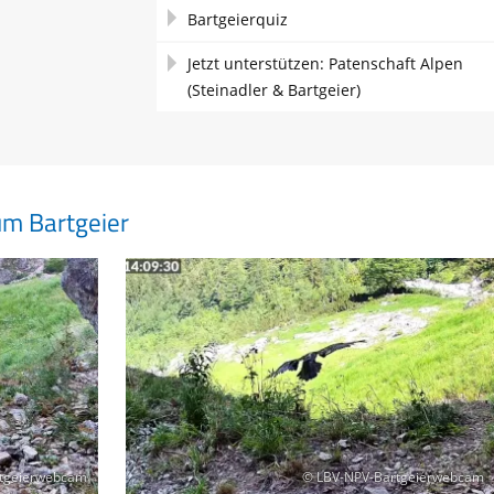
Bartgeierquiz
Jetzt unterstützen: Patenschaft Alpen
(Steinadler & Bartgeier)
um Bartgeier
tgeierwebcam
© LBV-NPV-Bartgeierwebcam