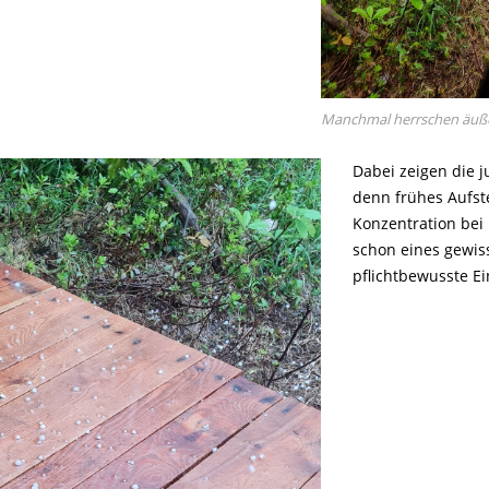
Manchmal herrschen äuße
Dabei zeigen die j
denn frühes Aufst
Konzentration be
schon eines gewi
pflichtbewusste Ei