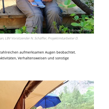
© Richard Straub
n, LBV Vorsitzender N. Schäffer, Projektmitarbeiter D.
n zahlreichen aufmerksamen Augen beobachtet.
ktivitäten, Verhaltensweisen und sonstige