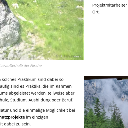
Projektmitarbeiter
Ort.
© D. Schuhwerk
ätze außerhalb der Nische
 solches Praktikum sind dabei so
äufig sind es Praktika, die im Rahmen
ums abgeleistet werden, teilweise aber
chule, Studium, Ausbildung oder Beruf.
Natur und die einmalige Möglichkeit bei
hutzprojekte
im einzigen
t dabei zu sein.