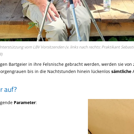
terstützung vom LBV Vorsitzenden (v. links nach rechts: Praktikant Sebastia
l)
en Bartgeier in ihre Felsnische gebracht werden, werden sie vo
orgengrauen bis in die Nachtstunden hinein lückenlos
sämtliche
A
r auf?
lgende
Parameter
: