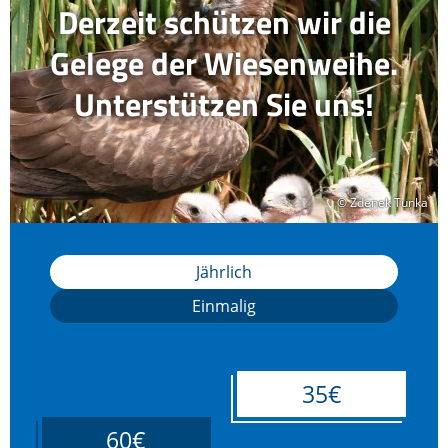
Derzeit schützen wir die
Gelege der Wiesenweihe.
Unterstützen Sie uns!
© Zdenek Tunka
© Zdenek Tunka
Jährlich
Einmalig
35€
60€