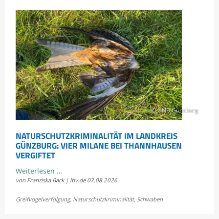
© UNB Günzburg
NATURSCHUTZKRIMINALITÄT IM LANDKREIS
GÜNZBURG: VIER MILANE BEI THANNHAUSEN
VERGIFTET
Naturschutzkriminalität
Weiterlesen …
von Franziska Back | lbv.de
07.08.2026
im
Landkreis
Greifvogelverfolgung
,
Naturschutzkriminalität
,
Schwaben
Günzburg:
Vier