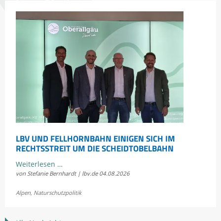
erleben
LBV UND FELLHORNBAHN EINIGEN SICH IM
RECHTSSTREIT UM DIE SCHEIDTOBELBAHN
LBV
Weiterlesen …
von Stefanie Bernhardt | lbv.de
04.08.2026
und
Fellhornbahn
Alpen
,
Naturschutzpolitik
einigen
sich