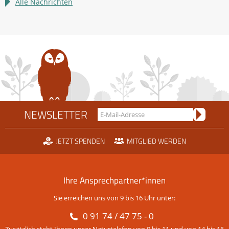
im
Alle Nachrichten
Rechtsstreit
um
die
Scheidtobelbahn
NEWSLETTER
JETZT SPENDEN
MITGLIED WERDEN
Ihre Ansprechpartner*innen
Sie erreichen uns von 9 bis 16 Uhr unter:
0 91 74 / 47 75 - 0