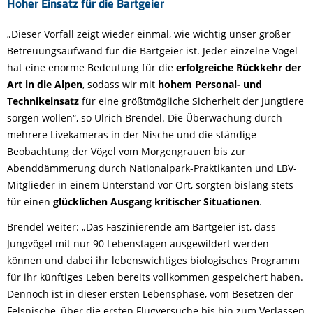
Hoher Einsatz für die Bartgeier
„Dieser Vorfall zeigt wieder einmal, wie wichtig unser großer
Betreuungsaufwand für die Bartgeier ist. Jeder einzelne Vogel
hat eine enorme Bedeutung für die
erfolgreiche Rückkehr der
Art in die Alpen
, sodass wir mit
hohem Personal- und
Technikeinsatz
für eine größtmögliche Sicherheit der Jungtiere
sorgen wollen“, so Ulrich Brendel. Die Überwachung durch
mehrere Livekameras in der Nische und die ständige
Beobachtung der Vögel vom Morgengrauen bis zur
Abenddämmerung durch Nationalpark-Praktikanten und LBV-
Mitglieder in einem Unterstand vor Ort, sorgten bislang stets
für einen
glücklichen Ausgang kritischer Situationen
.
Brendel weiter: „Das Faszinierende am Bartgeier ist, dass
Jungvögel mit nur 90 Lebenstagen ausgewildert werden
können und dabei ihr lebenswichtiges biologisches Programm
für ihr künftiges Leben bereits vollkommen gespeichert haben.
Dennoch ist in dieser ersten Lebensphase, vom Besetzen der
Felsnische, über die ersten Flugversuche bis hin zum Verlassen