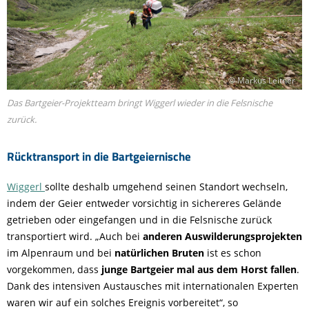
© Markus Leitner
Das Bartgeier-Projektteam bringt Wiggerl wieder in die Felsnische
zurück.
Rücktransport in die Bartgeiernische
Wiggerl
sollte deshalb umgehend seinen Standort wechseln,
indem der Geier entweder vorsichtig in sichereres Gelände
getrieben oder eingefangen und in die Felsnische zurück
transportiert wird. „Auch bei
anderen Auswilderungsprojekten
im Alpenraum und bei
natürlichen Bruten
ist es schon
vorgekommen, dass
junge Bartgeier mal aus dem Horst fallen
.
Dank des intensiven Austausches mit internationalen Experten
waren wir auf ein solches Ereignis vorbereitet“, so