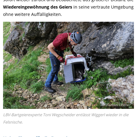
Wiedereingewöhnung des Geiers
in seine vertraute Umgebung
ohne weitere Auffälligkeiten.
© Markus Leitner
LBV-Bartgeierexperte Toni Wegscheider entlässt Wiggerl wieder in die
Felsnische.