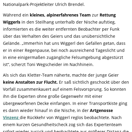
Nationalpark-Projektleiter Ulrich Brendel.
Während ein
kleines, alpinerfahrenes Team
zur
Rettung
Wiggerls
in den Steilhang unterhalb der Nische aufstieg,
informierten es die weiter entfernten Beobachter per Funk
über das Verhalten des Geiers und das unübersichtliche
Gelände. „Immerhin hat uns Wiggerl den Gefallen getan, dass
er in einer Regenpause, bei noch ausreichend Tageslicht und
in eine einigermaßen zugängliche Felsumgebung abgestürzt
ist“, scherzt Toni Wegscheider im Nachhinein.
Als sich das Kletter-Team näherte, machte der junge Geier
keine Anstalten zur Flucht.
Er saß sichtlich geschockt über den
Vorfall zusammenkauert auf einem Felsvorsprung. So konnten
ihn die Experten ohne große Gegenwehr mit einer
übergeworfenen Decke einfangen. In einer Transportkiste ging
es dann wieder hinauf in die Nische, in der
Artgenosse
Vinzenz
die Rückkehr von Wiggerl reglos beobachtete. Nach
einem kurzen Gesundheitscheck zog sich das Expertenteam
sofort wieder zurück und beobachtete aus größerer Distanz die