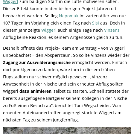
Wiggerl
zum baldigen Start in die Lüfte motivieren sollen.
Dieser Effekt konnte in den bisherigen Projekt-Jahren oft
beobachtet werden. So flog
Nepomuk
im zarten Alter von nur
107 Tagen im Vorjahr gleich einen Tag nach
Sisi
aus. Doch in
diesem Jahr zeigte
Wiggerl
auch einige Tage nach
Vinzenz
Abflug keine Reaktion, es seinem Artgenossen gleich zu tun.
Deshalb öffnete das Projekt-Team am Samstag – von Wiggerl
unbeobachtet – den Absperrzaun. So sollte Vinzenz wieder der
Zugang zur Auswilderungsnische
ermöglicht werden. Einfach
dort punktgenau zu landen, wäre ihm in diesem frühen
Flugstadium nur schwer möglich gewesen. „Vinzenz
Anwesenheit in der Nische und sein erneuter Abflug sollten
Wiggerl
dazu animieren
, selbst zu starten. Schnell stattete der
bereits ausgeflogene Bartgeier seinem Kollegen in der Nische
zu Fuß einen Besuch ab“, berichtet Toni Wegscheider. Vom
erneuten Aufeinandertreffen angeregt startete Wiggerl am
nächsten Tag zu seinem Jungfernflug.