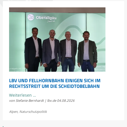
erleben
LBV UND FELLHORNBAHN EINIGEN SICH IM
RECHTSSTREIT UM DIE SCHEIDTOBELBAHN
LBV
Weiterlesen …
von Stefanie Bernhardt | lbv.de
04.08.2026
und
Fellhornbahn
Alpen
,
Naturschutzpolitik
einigen
sich