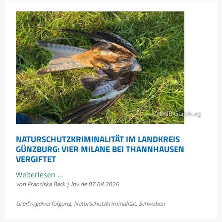
© UNB Günzburg
NATURSCHUTZKRIMINALITÄT IM LANDKREIS
GÜNZBURG: VIER MILANE BEI THANNHAUSEN
VERGIFTET
Naturschutzkriminalität
Weiterlesen …
von Franziska Back | lbv.de
07.08.2026
im
Landkreis
Greifvogelverfolgung
,
Naturschutzkriminalität
,
Schwaben
Günzburg:
Vier