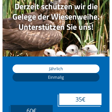
Derzeit schützen wir die
Gelege der Wiesenweihe.
Unterstützen Sie uns!
© Zdenek Tunka
© Zdenek Tunka
Jährlich
Einmalig
35€
60€