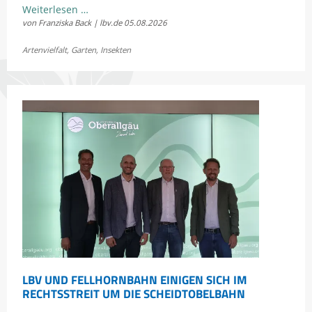
Kostenloses
Weiterlesen …
von Franziska Back | lbv.de
05.08.2026
Sommerkonzert:
Jetzt
Artenvielfalt
,
Garten
,
Insekten
Bayerns
Heuschrecken
erleben
LBV UND FELLHORNBAHN EINIGEN SICH IM
RECHTSSTREIT UM DIE SCHEIDTOBELBAHN