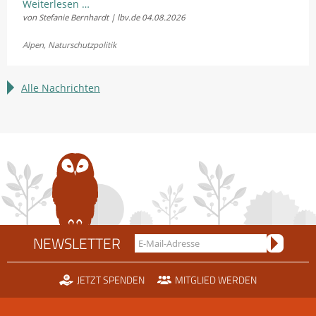
LBV
Weiterlesen …
von Stefanie Bernhardt | lbv.de
04.08.2026
und
Fellhornbahn
Alpen
,
Naturschutzpolitik
einigen
sich
im
Alle Nachrichten
Rechtsstreit
um
die
Scheidtobelbahn
NEWSLETTER
JETZT SPENDEN
MITGLIED WERDEN