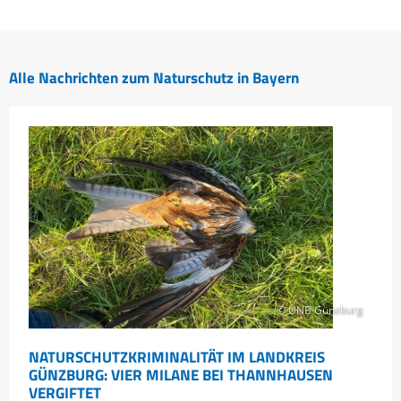
Alle Nachrichten zum Naturschutz in Bayern
© UNB Günzburg
NATURSCHUTZKRIMINALITÄT IM LANDKREIS
GÜNZBURG: VIER MILANE BEI THANNHAUSEN
VERGIFTET