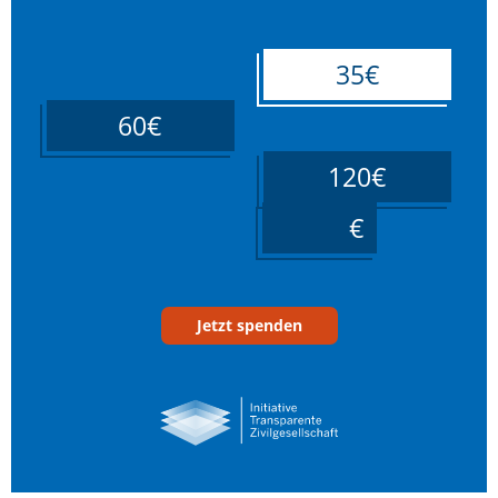
35€
60€
120€
____
Jetzt spenden