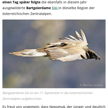
einen Tag später folgte
die ebenfalls in diesem Jahr
ausgewilderte
Bartgeierdame
Sisi
in dieselbe Region der
österreichischen Zentralalpen.
© Markus Leitner
Bartgeierdame Sisi ist am 17. September in die österreichischen
Zentralalpen aufgebrochen.
Es freut uns ungemein, dass Nepomuk, der jünger und deutlich