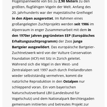
Flügelspannweite von bis zu
2,90 Metern
zu den
größten, flugfähigen Vögeln der Welt. Anfang des
20. Jahrhunderts war der majestätische Greifvogel
in den Alpen ausgerottet
. Im Rahmen eines
großangelegten Zuchtprojekts werden
seit 1986
im
Alpenraum in enger Zusammenarbeit mit dem
in
den 1970er Jahren gegründeten EEP (Europäisches
Erhaltungszuchtprogramm)
der Zoos
junge
Bartgeier ausgewildert
. Das europäische Bartgeier-
Zuchtnetzwerk wird von der Vulture Conservation
Foundation (VCF) mit Sitz in Zürich geleitet.
Während sich die Vögel in den West- und
Zentralalpen seit 1997 auch durch Freilandbruten
wieder selbstständig vermehren, kommt die
natürliche Reproduktion in den
Ostalpen
nur
schleppend voran. Ein vom bayerischen
Naturschutzverband LBV (Landesbund für
Vogelschutz) und dem Nationalpark Berchtesgaden
gemeinsam initiiertes und betreutes Projekt zur