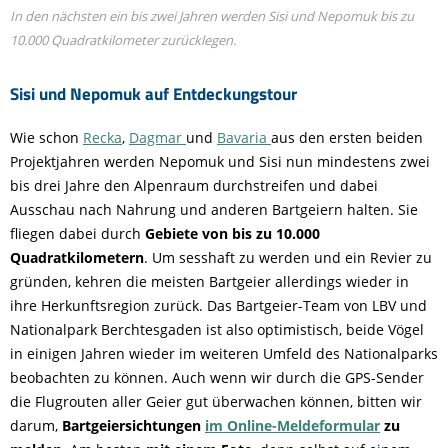
In den nächsten ein bis zwei Jahren werden Sisi und Nepomuk bis zu
10.000 Quadratkilometer zurücklegen.
Sisi und Nepomuk auf Entdeckungstour
Wie schon
Recka
,
Dagmar
und
Bavaria
aus den ersten beiden
Projektjahren werden Nepomuk und Sisi nun mindestens zwei
bis drei Jahre den Alpenraum durchstreifen und dabei
Ausschau nach Nahrung und anderen Bartgeiern halten. Sie
fliegen dabei durch
Gebiete von bis zu 10.000
Quadratkilometern
. Um sesshaft zu werden und ein Revier zu
gründen, kehren die meisten Bartgeier allerdings wieder in
ihre Herkunftsregion zurück. Das Bartgeier-Team von LBV und
Nationalpark Berchtesgaden ist also optimistisch, beide Vögel
in einigen Jahren wieder im weiteren Umfeld des Nationalparks
beobachten zu können. Auch wenn wir durch die GPS-Sender
die Flugrouten aller Geier gut überwachen können, bitten wir
darum,
Bartgeiersichtungen
im Online-Meldeformular
zu