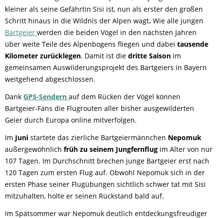
kleiner als seine Gefährtin Sisi ist, nun als erster den großen
Schritt hinaus in die Wildnis der Alpen wagt
.
Wie alle jungen
Bartgeier
werden die beiden Vögel in den nächsten Jahren
über weite Teile des Alpenbogens fliegen und dabei
tausende
Kilometer zurücklegen
. Damit ist die
dritte Saison
im
gemeinsamen Auswilderungsprojekt des Bartgeiers in Bayern
weitgehend abgeschlossen.
Dank
GPS-Sendern
auf dem Rücken der Vögel können
Bartgeier-Fans die Flugrouten aller bisher ausgewilderten
Geier durch Europa online mitverfolgen.
Im
Juni
startete das zierliche Bartgeiermännchen
Nepomuk
außergewöhnlich
früh zu seinem Jungfernflug
im Alter von nur
107 Tagen. Im Durchschnitt brechen junge Bartgeier erst nach
120 Tagen zum ersten Flug auf. Obwohl Nepomuk sich in der
ersten Phase seiner Flugübungen sichtlich schwer tat mit Sisi
mitzuhalten, holte er seinen Rückstand bald auf.
Im Spätsommer war Nepomuk deutlich entdeckungsfreudiger