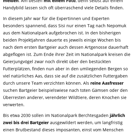
melden
. Am besten
mit einem Foto
, denn selbst auf einem
Handybild lassen sich oft überraschend viele Details finden.
In diesem Jahr war für die Expertinnen und Experten
besonders spannend, dass Sisi nur einen Tag nach Nepomuk
aus dem Nationalpark aufgebrochen ist. In den bisherigen
beiden Projektjahren dauerte es jeweils einige Wochen bis
nach dem ersten Bartgeier auch dessen Artgenosse dauerhaft
abgeflogen ist. Zum Ende ihrer Zeit im Nationalpark kreisen die
Geierjungvögel zwar noch direkt über den bestückten
Futterplätzen, finden nun aber in den umliegenden Bergen so
viel natürliches Aas, dass sie auf die zusätzlichen Futtergaben
durch unsere Team verzichten können. Als
reine Aasfresser
suchen Bartgeier beispielswiese nach toten Gämsen oder den
Überresten anderer, verendeter Wildtiere, deren Knochen sie
verwerten.
Bis etwa 2030
sollen im Nationalpark Berchtesgaden
jährlich
zwei bis drei Bartgeier
ausgewildert werden, um langfristig
einen Brutbestand dieses imposanten, einst vom Menschen