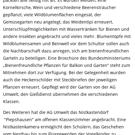
packten alle fleißig mit an. Es wurden Weiden, eine
Kornelkirsche, Wein und verschiedene Beerensträucher
gepflanzt, viele Wildblumenflächen eingesät, der
Gemüsegarten neu angelegt, das Weidentipi erneuert,
Unterschlupfmöglichkeiten mit Wassertränken für Bienen und
andere Insekten angebracht und vieles mehr. Blumentöpfe mit
Wildblumensamen und Beinwell vor dem Schultor sollen auch
die Nachbarschaft dazu anregen, sich am bienenfreundlichen
Garteln zu beteiligen. Eine Broschüre des Bundesministeriums
„Bienenfreundliche Pflanzen für Balkon und Garten“ steht zum
Mitnehmen dort zur Verfügung. Bei der Gelegenheit wurden
auch die Heckenschilder mit Steckbriefen der jeweiligen
Pflanzen erneuert. Gepflegt wird der Garten von der AG
Umwelt, den Gießdienst übernehmen die verschiedenen
Klassen.
Des Weiteren hat die AG Umwelt das Nistkastendorf
"Piepshausen" am offenen Klassenzimmer angebracht. Eine
Nistkastenkamera ermöglicht den Schülern, das Geschehen
vom Nestbau bis zum Flüggewerden der Vogelkinder zu