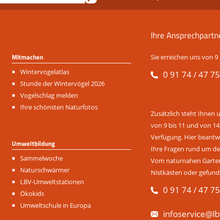
Ihre Ansprechpartn
Mitmachen
Sie erreichen uns von 9 
Navigation
Wintervogelatlas
0 91 74 / 47 75
überspringen
Stunde der Wintervögel 2026
Vogelschlag melden
Ihre schönsten Naturfotos
Zusätzlich steht Ihnen 
von 9 bis 11 und von 14
Verfügung. Hier beantwo
Umweltbildung
Ihre Fragen rund um de
Navigation
Sammelwoche
Vom naturnahen Garten 
überspringen
Naturschwärmer
Nistkästen oder gefund
LBV-Umweltstationen
0 91 74 / 47 75
Ökokids
Umweltschule in Europa
infoservice@lb