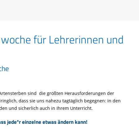
Tier gefunden
Bildungsmaterial
Life-Projekt Keiljungfer
Biologische Vielfalt
Wiesenweihen schützen
FAQs Unternehmenskooperation
Achtsamkeit &
Fortbildungen
Life-Projekt Kalktuffquellen
Burkina Faso
Naturverträgliche Energiewende
Weißstorch-Horstbetreuer*in
Vogelbeobachtung
Life-Projekt Rohrdommel
Vogelmord
Atomkraft
woche für Lehrerinnen und
Gobibär
Flächenversiegelung
Kuckuck
Wald und Forstwirtschaft
Kormoran
che
Moorschutz ist Klimaschutz
Jagd in Bayern
Landwirtschaft
rtensterben sind die größten Herausforderungen der
Lebendige Flüsse
inglich, dass sie uns nahezu tagtäglich begegnen: in den
den und sicherlich auch in Ihrem Unterricht.
Sichere Stromleitungen
ass jede*r einzelne etwas ändern kann!
Fischerei