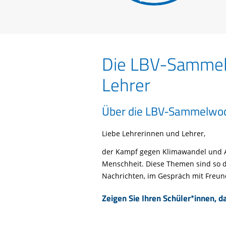
Life-Natur-Projekte
bestellen
Auffangstation
International
Die LBV-Sammel
Lehrer
Über die LBV-Sammelwo
Liebe Lehrerinnen und Lehrer,
der Kampf gegen Klimawandel und A
Menschheit. Diese Themen sind so dr
Nachrichten, im Gespräch mit Freun
Zeigen Sie Ihren Schüler*innen, d