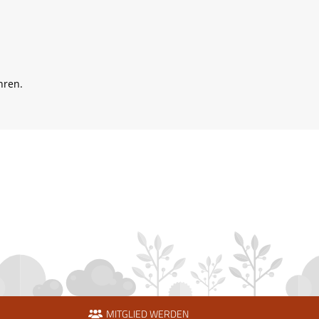
hren.
MITGLIED WERDEN