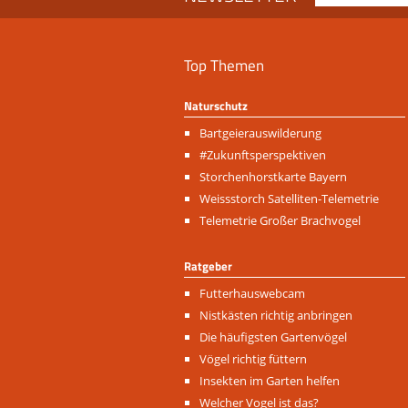
Top Themen
Naturschutz
Navigation
Bartgeierauswilderung
überspringen
#Zukunftsperspektiven
Storchenhorstkarte Bayern
Weissstorch Satelliten-Telemetrie
Telemetrie Großer Brachvogel
Ratgeber
Navigation
Futterhauswebcam
überspringen
Nistkästen richtig anbringen
Die häufigsten Gartenvögel
Vögel richtig füttern
Insekten im Garten helfen
Welcher Vogel ist das?